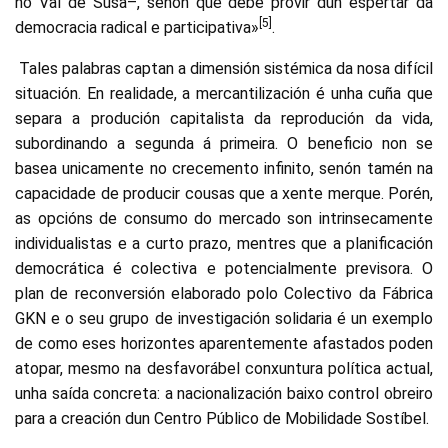
no Val de Susa–, senón que debe provir dun espertar da
[5]
democracia radical e participativa»
.
Tales palabras captan a dimensión sistémica da nosa difícil
situación. En realidade, a mercantilización é unha cuña que
separa a produción capitalista da reprodución da vida,
subordinando a segunda á primeira. O beneficio non se
basea unicamente no crecemento infinito, senón tamén na
capacidade de producir cousas que a xente merque. Porén,
as opcións de consumo do mercado son intrinsecamente
individualistas e a curto prazo, mentres que a planificación
democrática é colectiva e potencialmente previsora. O
plan de reconversión elaborado polo Colectivo da Fábrica
GKN e o seu grupo de investigación solidaria é un exemplo
de como eses horizontes aparentemente afastados poden
atopar, mesmo na desfavorábel conxuntura política actual,
unha saída concreta: a nacionalización baixo control obreiro
para a creación dun Centro Público de Mobilidade Sostíbel.