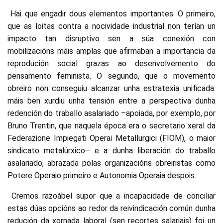
Hai que engadir dous elementos importantes. O primeiro,
que as loitas contra a nocividade industrial non terían un
impacto tan disruptivo sen a súa conexión con
mobilizacións máis amplas que afirmaban a importancia da
reprodución social grazas ao desenvolvemento do
pensamento feminista. O segundo, que o movemento
obreiro non conseguiu alcanzar unha estratexia unificada:
máis ben xurdiu unha tensión entre a perspectiva dunha
redención do traballo asalariado –apoiada, por exemplo, por
Bruno Trentin, que naquela época era o secretario xeral da
Federazione Impiegati Operai Metallurgici (FIOM), o maior
sindicato metalúrxico– e a dunha liberación do traballo
asalariado, abrazada polas organizacións obreiristas como
Potere Operaio primeiro e Autonomia Operaia despois.
Cremos razoábel supor que a incapacidade de conciliar
estas dúas opcións ao redor da reivindicación común dunha
redución da xornada laboral (sen recortes salariais) foi un