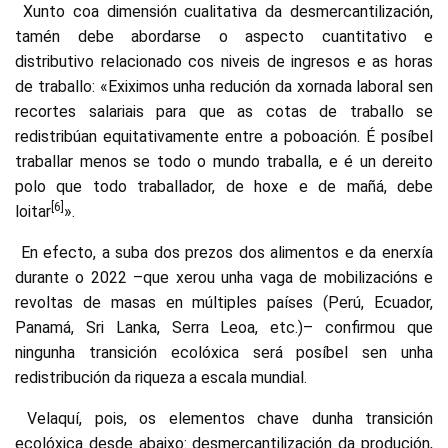
Xunto coa dimensión cualitativa da desmercantilización,
tamén debe abordarse o aspecto cuantitativo e
distributivo relacionado cos niveis de ingresos e as horas
de traballo: «Exiximos unha redución da xornada laboral sen
recortes salariais para que as cotas de traballo se
redistribúan equitativamente entre a poboación. É posíbel
traballar menos se todo o mundo traballa, e é un dereito
polo que todo traballador, de hoxe e de mañá, debe
[6]
loitar
».
En efecto, a suba dos prezos dos alimentos e da enerxía
durante o 2022 –que xerou unha vaga de mobilizacións e
revoltas de masas en múltiples países (Perú, Ecuador,
Panamá, Sri Lanka, Serra Leoa, etc.)– confirmou que
ningunha transición ecolóxica será posíbel sen unha
redistribución da riqueza a escala mundial.
Velaquí, pois, os elementos chave dunha transición
ecolóxica desde abaixo: desmercantilización da produción,