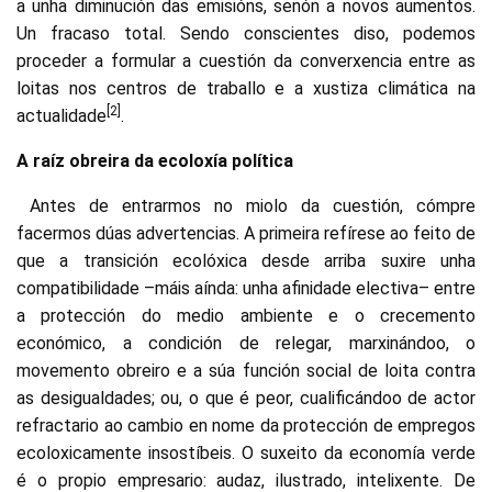
a unha diminución das emisións, senón a novos aumentos.
Un fracaso total. Sendo conscientes diso, podemos
proceder a formular a cuestión da converxencia entre as
loitas nos centros de traballo e a xustiza climática na
[2]
actualidade
.
A raíz obreira da ecoloxía política
Antes de entrarmos no miolo da cuestión, cómpre
facermos dúas advertencias. A primeira refírese ao feito de
que a transición ecolóxica desde arriba suxire unha
compatibilidade –máis aínda: unha afinidade electiva– entre
a protección do medio ambiente e o crecemento
económico, a condición de relegar, marxinándoo, o
movemento obreiro e a súa función social de loita contra
as desigualdades; ou, o que é peor, cualificándoo de actor
refractario ao cambio en nome da protección de empregos
ecoloxicamente insostíbeis. O suxeito da economía verde
é o propio empresario: audaz, ilustrado, intelixente. De