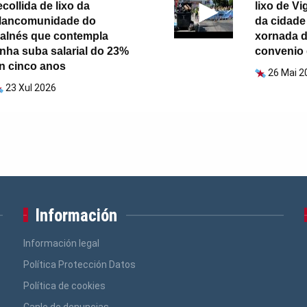
ecollida de lixo da
lixo de V
ancomunidade do
da cidade 
alnés que contempla
xornada d
nha suba salarial do 23%
convenio
n cinco anos
26 Mai 2
23 Xul 2026
Información
Información legal
Política Protección Datos
Política de cookies
Canle de denuncias