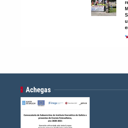
r
M
S
u
e
Achegas