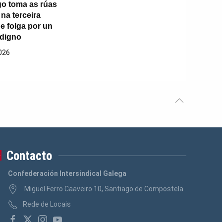
igo toma as rúas
na terceira
e folga por un
 digno
026
Contacto
Confederación Intersindical Galega
Miguel Ferro Caaveiro 10, Santiago de Compostela
Rede de Locais