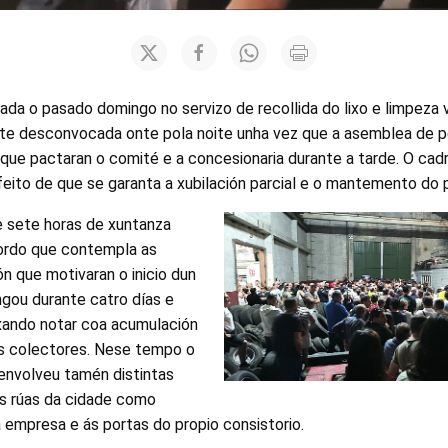
ciada o pasado domingo no servizo de recollida do lixo e limpeza 
te desconvocada onte pola noite unha vez que a asemblea de p
 que pactaran o comité e a concesionaria durante a tarde. O cad
eito de que se garanta a xubilación parcial e o mantemento do p
e sete horas de xuntanza
ordo que contempla as
ión que motivaran o inicio dun
ngou durante catro días e
xando notar coa acumulación
dos colectores. Nese tempo o
envolveu tamén distintas
as rúas da cidade como
a empresa e ás portas do propio consistorio.