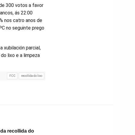
de 300 votos a favor
ancos, ás 22:00
5% nos catro anos de
IPC no seguinte prego
 xubilación parcial,
 do lixo e a limpeza
FCC
recollida do lixo
da recollida do