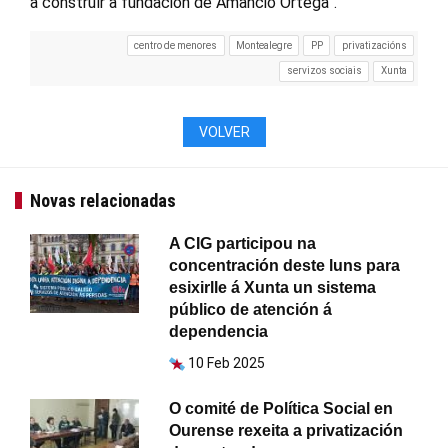
a construír a fundación de Amancio Ortega”.
centro de menores
Montealegre
PP
privatizacións
servizos sociais
Xunta
VOLVER
Novas relacionadas
A CIG participou na
concentración deste luns para
esixirlle á Xunta un sistema
público de atención á
dependencia
10 Feb 2025
O comité de Política Social en
Ourense rexeita a privatización