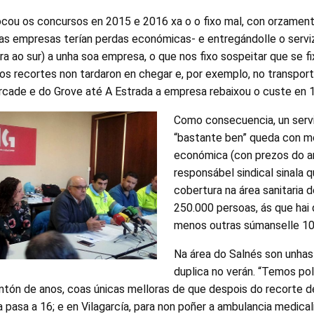
cou os concursos en 2015 e 2016 xa o o fixo mal, con orzamen
 as empresas terían perdas económicas- e entregándolle o servi
ara ao sur) a unha soa empresa, o que nos fixo sospeitar que se fi
os recortes non tardaron en chegar e, por exemplo, no transpor
Arcade e do Grove até A Estrada a empresa rebaixou o custe en 1
Como consecuencia, un serv
“bastante ben” queda con m
económica (con prezos do a
responsábel sindical sinala q
cobertura na área sanitaria 
250.000 persoas, ás que hai
menos outras súmanselle 10
Na área do Salnés son unhas 
duplica no verán. “Temos p
ntón de anos, coas únicas melloras de que despois do recorte de
 pasa a 16; e en Vilagarcía, para non poñer a ambulancia medica