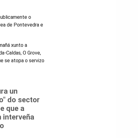
publicamente o
área de Pontevedra e
mañá xunto a
da-Caldas, O Grove,
e se atopa o servizo
ra un
o" do sector
e que a
 interveña
to