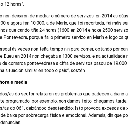
co 12 horas”.
 non deixaron de medrar o número de servizos: en 2014 as dúa
0 e agora fan 10.000; a de Marín, que foi recortada, fai máis se
enos que cando tiña 24 horas (1600 en 2014 e hoxe 2500 servizos
e Pontevedra, porque fai o primeiro servizo en Marín e logo xa 
ersoal ás veces non teña tempo nin para comer, optando por xant
de Bueu en 2014 non chegaba a 1300 servizos, e na actualidade 
o da comarca pontevedresa a cifra de servizos pasou de 19.000
a situación similar en todo o país”, sostén.
hora e media
dos/as do sector relataron os problemas que padecen a diario 
rte programado, por exemplo, non damos feito, chegamos tarde;
os/as do 061, deixándoo desatendido; Isto provoca excesos de x
de baixa por sobrecarga física e emocional. Ademais, din que 
 denuncian.