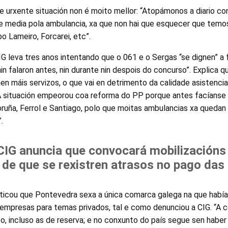
e urxente situación non é moito mellor: “Atopámonos a diario co
 e media pola ambulancia, xa que non hai que esquecer que temo
o Lameiro, Forcarei, etc”.
G leva tres anos intentando que o 061 e o Sergas “se dignen” a 
in falaron antes, nin durante nin despois do concurso”. Explica 
n máis servizos, o que vai en detrimento da calidade asistencia
“A situación empeorou coa reforma do PP porque antes facíanse 
ruña, Ferrol e Santiago, polo que moitas ambulancias xa quedan 
”.
G anuncia que convocará mobilizacións
 de que se rexistren atrasos no pago da
icou que Pontevedra sexa a única comarca galega na que habí
 empresas para temas privados, tal e como denunciou a CIG. “A 
o, incluso as de reserva; e no conxunto do país segue sen haber