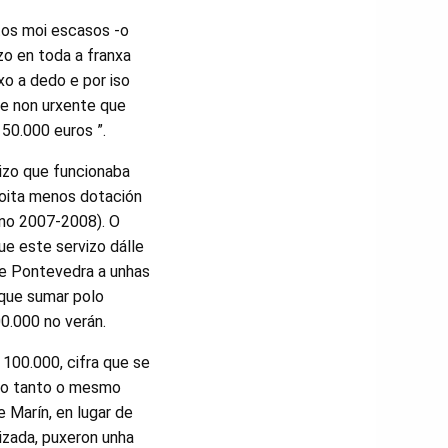
tos moi escasos -o
zo en toda a franxa
xo a dedo e por iso
te non urxente que
50.000 euros ”.
izo que funcionaba
oita menos dotación
no 2007-2008). O
ue este servizo dálle
de Pontevedra a unhas
 que sumar polo
0.000 no verán.
100.000, cifra que se
olo tanto o mesmo
 Marín, en lugar de
lizada, puxeron unha