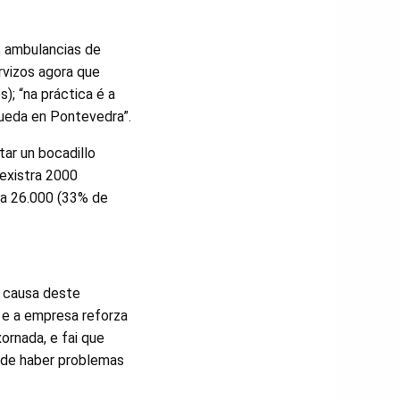
s ambulancias de
rvizos agora que
); “na práctica é a
queda en Pontevedra”.
ar un bocadillo
rexistra 2000
 a 26.000 (33% de
a causa deste
 e a empresa reforza
ornada, e fai que
pode haber problemas