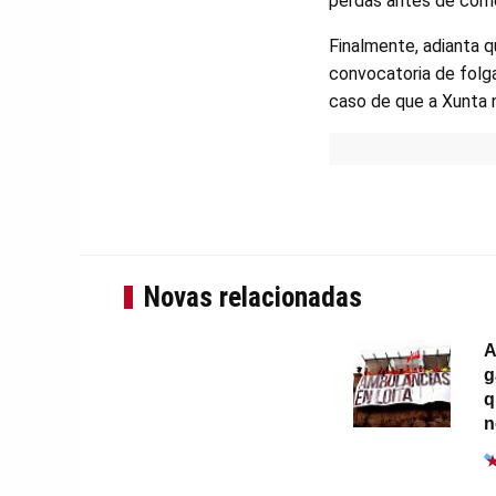
perdas antes de come
Finalmente, adianta q
convocatoria de folga
caso de que a Xunta n
Novas relacionadas
A
g
q
n