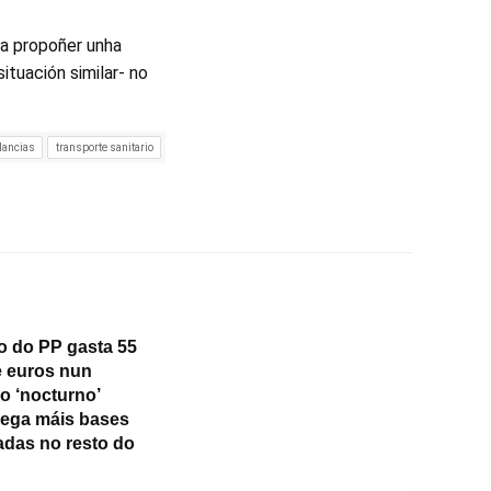
ra propoñer unha
ituación similar- no
ancias
transporte sanitario
 do PP gasta 55
e euros nun
o ‘nocturno’
ega máis bases
adas no resto do