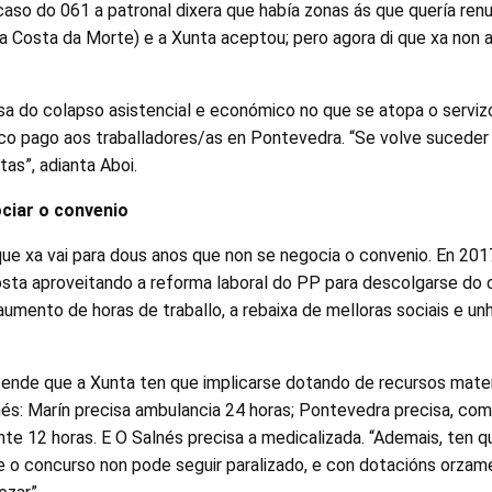
aso do 061 a patronal dixera que había zonas ás que quería renu
a Costa da Morte) e a Xunta aceptou; pero agora di que xa non 
usa do colapso asistencial e económico no que se atopa o serviz
o pago aos traballadores/as en Pontevedra. “Se volve suceder
tas”, adianta Aboi.
ciar o convenio
que xa vai para dous anos que non se negocia o convenio. En 201
sta aproveitando a reforma laboral do PP para descolgarse do 
mento de horas de traballo, a rebaixa de melloras sociais e unh
ntende que a Xunta ten que implicarse dotando de recursos mate
és: Marín precisa ambulancia 24 horas; Pontevedra precisa, com
te 12 horas. E O Salnés precisa a medicalizada. “Ademais, ten qu
e o concurso non pode seguir paralizado, e con dotacións orzame