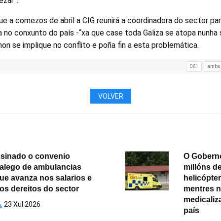
zar”.
ue a comezos de abril a CIG reunirá a coordinadora do sector pa
 no conxunto do país -“xa que case toda Galiza se atopa nunha s
on se implique no conflito e poña fin a esta problemática.
061
ambul
VOLVER
sinado o convenio
O Goberno
alego de ambulancias
millóns d
ue avanza nos salarios e
helicópter
os dereitos do sector
mentres n
medicaliz
23 Xul 2026
país