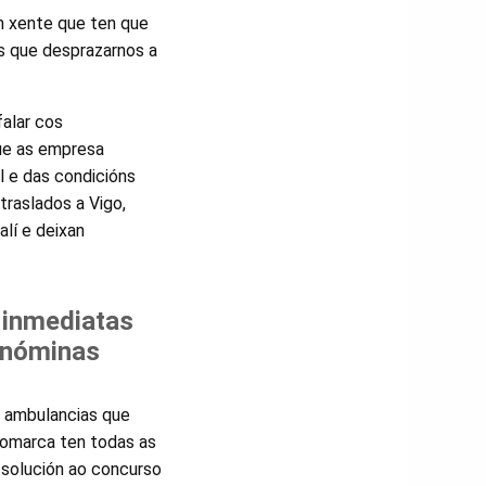
n xente que ten que
s que desprazarnos a
falar cos
que as empresa
l e das condicións
traslados a Vigo,
alí e deixan
 inmediatas
s nóminas
a ambulancias que
comarca ten todas as
 solución ao concurso