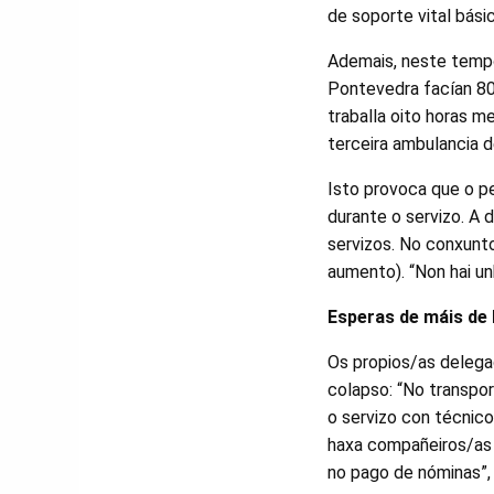
de soporte vital bási
Ademais, neste tempo
Pontevedra facían 800
traballa oito horas m
terceira ambulancia d
Isto provoca que o p
durante o servizo. A 
servizos. No conxunt
aumento). “Non hai unh
Esperas de máis de 
Os propios/as delega
colapso: “No transpo
o servizo con técnic
haxa compañeiros/as 
no pago de nóminas”,