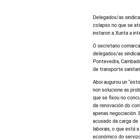
Delegados/as sindica
colapso no que se ato
instaron a Xunta a int
O secretario comarca
delegados/as sindicai
Pontevedra, Cambados
de transporte sanita
Aboi augurou un “est
non solucione as pro
que se fixou no concu
de renovación do con
apenas negociación. 
acusado da carga de 
laborais, o que está 
económico do servizo