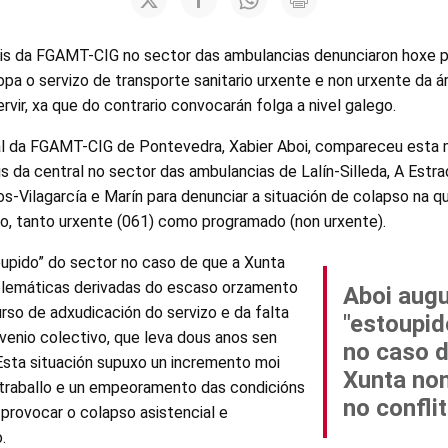
is da FGAMT-CIG no sector das ambulancias denunciaron hoxe 
pa o servizo de transporte sanitario urxente e non urxente da 
ervir, xa que do contrario convocarán folga a nivel galego.
l da FGAMT-CIG de Pontevedra, Xabier Aboi, compareceu esta 
s da central no sector das ambulancias de Lalín-Silleda, A Estra
-Vilagarcía e Marín para denunciar a situación de colapso na qu
rio, tanto urxente (061) como programado (non urxente).
oupido” do sector no caso de que a Xunta
blemáticas derivadas do escaso orzamento
Aboi augu
rso de adxudicación do servizo e da falta
"estoupid
venio colectivo, que leva dous anos sen
no caso d
Esta situación supuxo un incremento moi
Xunta non
traballo e un empeoramento das condicións
no confli
a provocar o colapso asistencial e
.