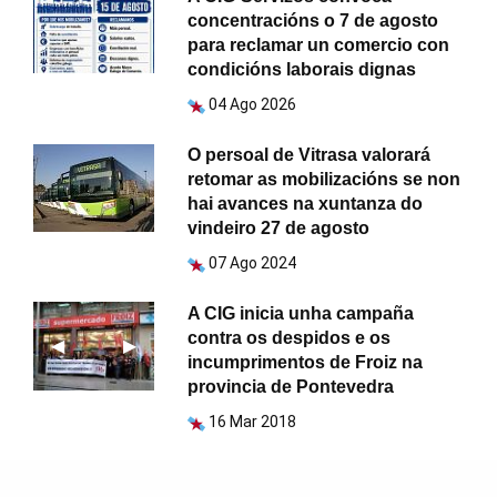
concentracións o 7 de agosto
para reclamar un comercio con
condicións laborais dignas
04 Ago 2026
O persoal de Vitrasa valorará
retomar as mobilizacións se non
hai avances na xuntanza do
vindeiro 27 de agosto
07 Ago 2024
A CIG inicia unha campaña
contra os despidos e os
Anterior
◀︎
Seguinte
▶︎
incumprimentos de Froiz na
provincia de Pontevedra
16 Mar 2018