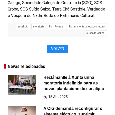
Galego, Sociedade Galega de Ornitoloxía (SGO), SOS
Groba, SOS Suído Seixo, Terra Chá Sostible, Verdegaia
e Véspera de Nada, Rede do Patrimonio Cultural.
eucalipto
moratoria
Plan Forestal
Por un monte galego con futuro
Xunta de Galiza
VOLVER
Novas relacionadas
Reclámanlle á Xunta unha
moratoria indefinida para as
novas plantacións de eucalipto
15 Abr 2025
A CIG demanda reconfigurar o
sistema eléctrico, suprimir