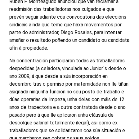
Rubén F. Monteagudo anunciou que van reclamar a
readmisión das traballadoras nos xulgados e que
prevén seguir adiante coa convocatoria das eleccións
sindicais aínda que teme que haxa movementos por
parte do administrador, Diego Rosales, para intentar
amañar o resultado poñendo un candidato ou candidata
afín á propiedade.
Na concentración participaron todas as traballadoras
despedidas (a celadora, vinculada ao Junior´s desde o
ano 2009, á que desde a súa incorporación en
decembro tras o permiso por maternidade non lle tiñan
asignada ningunha función no seu posto de traballo e
dúas operarias da limpeza, unha delas con máis de 12
anos de traxectoria e a outra contratada desde o ano
pasado pero á que lle aplicaron unha cláusula de
descolgue salarial totalmente ilegal), así como ex
traballadores que se solidarizaron coa súa situación e
que marcharon sen cobrar os seus soldos.