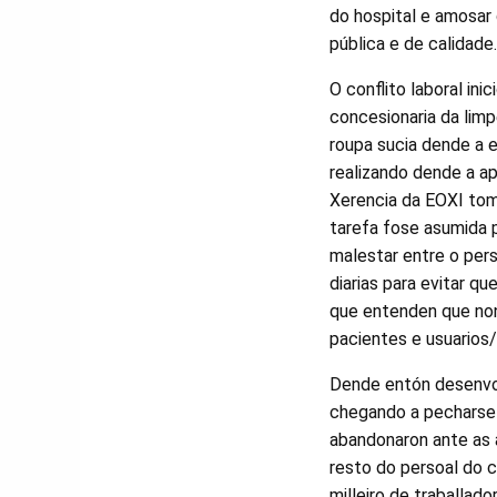
do hospital e amosar 
pública e de calidade
O conflito laboral ini
concesionaria da limp
roupa sucia dende a 
realizando dende a ap
Xerencia da EOXI tom
tarefa fose asumida 
malestar entre o pers
diarias para evitar qu
que entenden que non
pacientes e usuarios/
Dende entón desenvol
chegando a pecharse n
abandonaron ante as 
resto do persoal do 
milleiro de traballad