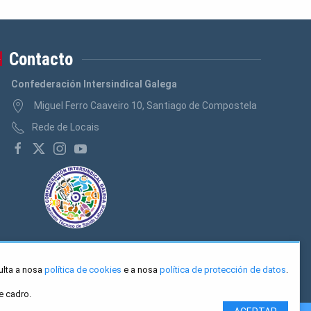
Contacto
Confederación Intersindical Galega
Miguel Ferro Caaveiro 10, Santiago de Compostela
Rede de Locais
ulta a nosa
política de cookies
e a nosa
política de protección de datos
.
e cadro.