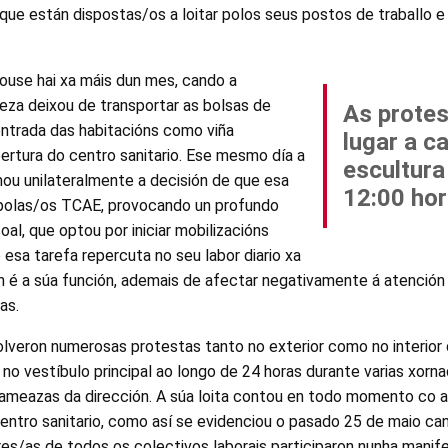
que están dispostas/os a loitar polos seus postos de traballo e
.
ciouse hai xa máis dun mes, cando a
eza deixou de transportar as bolsas de
As protes
entrada das habitacións como viña
lugar a c
ertura do centro sanitario. Ese mesmo día a
escultura
ou unilateralmente a decisión de que esa
12:00 ho
polas/os TCAE, provocando un profundo
oal, que optou por iniciar mobilizacións
e esa tarefa repercuta no seu labor diario xa
 é a súa función, ademais de afectar negativamente á atención 
as.
veron numerosas protestas tanto no exterior como no interior d
o vestíbulo principal ao longo de 24 horas durante varias xorna
ameazas da dirección. A súa loita contou en todo momento co a
centro sanitario, como así se evidenciou o pasado 25 de maio c
ores/as de todos os colectivos laborais participaron nunha manif