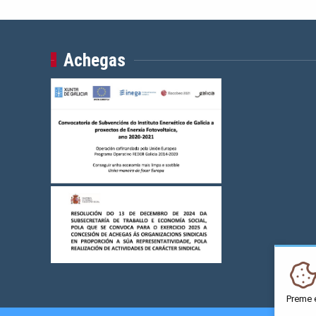
Achegas
Preme 