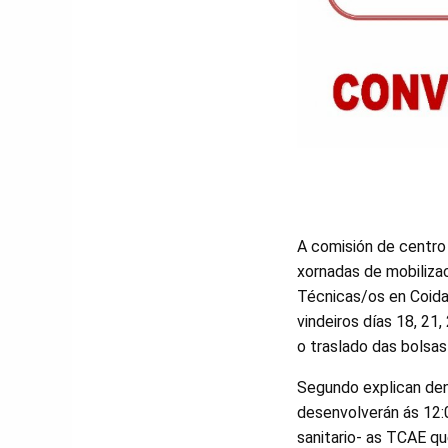
A comisión de centro 
xornadas de mobilizac
Técnicas/os en Coida
vindeiros días 18, 21
o traslado das bolsas
Segundo explican den
desenvolverán ás 12:0
sanitario- as TCAE q