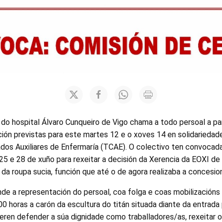
do hospital Álvaro Cunqueiro de Vigo chama a todo persoal a par
ión previstas para este martes 12 e o xoves 14 en solidariedade
dos Auxiliares de Enfermaría (TCAE). O colectivo ten convocada
, 25 e 28 de xuño para rexeitar a decisión da Xerencia da EOXI de
 da roupa sucia, función que até o de agora realizaba a concesion
de a representación do persoal, coa folga e coas mobilizacións
0 horas a carón da escultura do titán situada diante da entrada 
ueren defender a súa dignidade como traballadores/as, rexeitar 