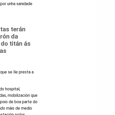
 por unha sanidade
tas terán
arón da
 do titán ás
ras
que se lle presta a
o hospital,
das, mobilización que
poio de boa parte do
ando máis de medio
estación polos