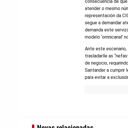
consecuencia de que 
atender o mesmo núme
representación da CIG
segue a demandar ate
demanda este servizo
modelo ‘omnicanal’ n
Ante este escenario, 
trasladarlle as “nefa
de negocio, requirind
Santander a cumprir 
para evitar a exclusió
Novas relacionadas