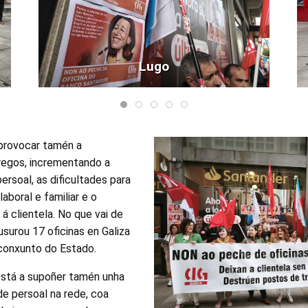
Lugo
provocar tamén a
regos, incrementando a
ersoal, as dificultades para
laboral e familiar e o
 á clientela. No que vai de
usurou 17 oficinas en Galiza
 conxunto do Estado.
está a supoñer tamén unha
e persoal na rede, coa