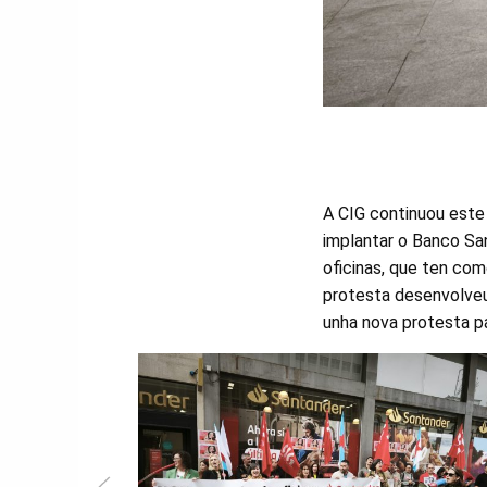
A CIG continuou este 
implantar o Banco San
oficinas, que ten co
protesta desenvolveu
unha nova protesta pa