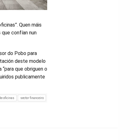
ficinas”. Quen máis
s que confían nun
nsor do Pobo para
antación deste modelo
a “para que obriguen o
uiridos publicamente
e oficinas
sector financeiro