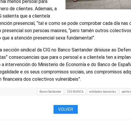
hai menos persoal para
ro de clientes. Ademais, a
 salienta que a clientela
nción presencial, “tal e como se pode comprobar cada día nas o
 presencial son persoas maiores, “pero tamén outros colectivo
o que a atención presencial sexa fundamental”.
a sección sindical da CIG no Banco Santander dirixiuse ao Defe
stas” consecuencias que para o persoal e a clientela ten a impl
o a intervención do Ministerio de Economía e do Banco de Españ
legalidade e os seus compromisos sociais, uns compromisos adq
n financeira dos colectivos vulnerábeis”.
Banco Santander
CIG-BANCA
entidades bancarias
peche d
VOLVER