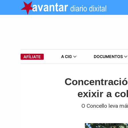
A CIG
DOCUMENTOS
AFÍLIATE
Concentració
exixir a c
O Concello leva má