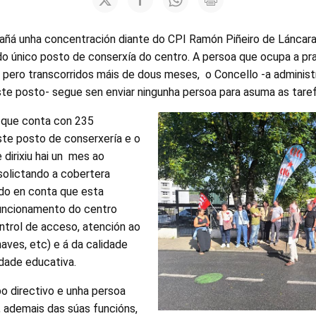
mañá unha concentración diante do CPI Ramón Piñeiro de Láncara
do único posto de conserxía do centro. A persoa que ocupa a pr
pero transcorridos máis de dous meses, o Concello -a administr
ste posto- segue sen enviar ningunha persoa para asuma as taref
 que conta con 235
ste posto de conserxería e o
 dirixiu hai un mes ao
solictando a cobertera
do en conta que esta
uncionamento do centro
ntrol de acceso, atención ao
haves, etc) e á da calidade
dade educativa.
o directivo e unha persoa
a, ademais das súas funcións,