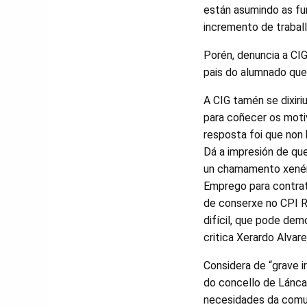
están asumindo as fu
incremento de traball
Porén, denuncia a CIG
pais do alumnado que 
A CIG tamén se dixiri
para coñecer os moti
resposta foi que non h
Dá a impresión de que
un chamamento xenér
Emprego para contrat
de conserxe no CPI R
difícil, que pode dem
critica Xerardo Alvar
Considera de “grave i
do concello de Lánca
necesidades da comu