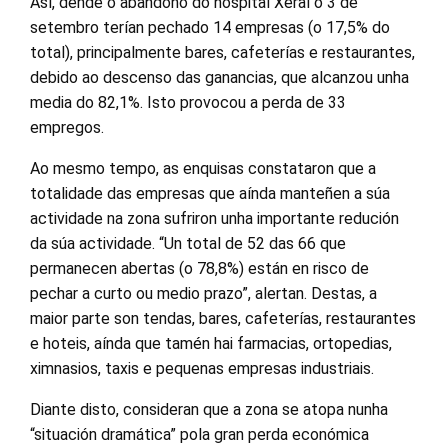
Así, dende o abandono do hospital Xeral o 3 de
setembro terían pechado 14 empresas (o 17,5% do
total), principalmente bares, cafeterías e restaurantes,
debido ao descenso das ganancias, que alcanzou unha
media do 82,1%. Isto provocou a perda de 33
empregos.
Ao mesmo tempo, as enquisas constataron que a
totalidade das empresas que aínda manteñen a súa
actividade na zona sufriron unha importante redución
da súa actividade. “Un total de 52 das 66 que
permanecen abertas (o 78,8%) están en risco de
pechar a curto ou medio prazo”, alertan. Destas, a
maior parte son tendas, bares, cafeterías, restaurantes
e hoteis, aínda que tamén hai farmacias, ortopedias,
ximnasios, taxis e pequenas empresas industriais.
Diante disto, consideran que a zona se atopa nunha
“situación dramática” pola gran perda económica