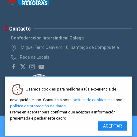
Contacto
Confederación Intersindical Galega
Miguel Ferro Caaveiro 10, Santiago de Compostela
Rede de Locais
Usamos cookies para mellorar a túa experiencia de
navegación e uso. Consulta a nosa
política de cookies
e a nosa
política de protección de datos
.
Preme en aceptar para confirmar que aceptas a información
presentada e pechar este cadro.
2026 CIG. Confederación Intersindical Galega - Miguel Ferro
ACEPTAR
Caaveiro 10, Santiago de Compostela