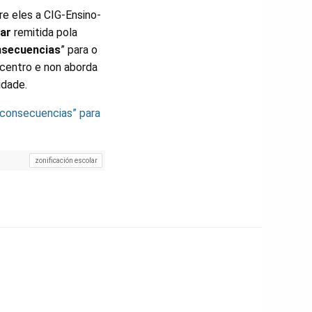
re eles a CIG-Ensino-
lar
remitida pola
nsecuencias
” para o
 centro e non aborda
idade.
s consecuencias” para
zonificación escolar