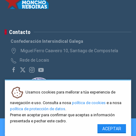
Contacto
Confederación Intersindical Galega
Miguel Ferro Caaveiro 10, Santiago de Compostela
Rede de Locais
Usamos cookies para mellorar a túa experiencia de
navegación e uso. Consulta a nosa
política de cookies
e a nosa
política de protección de datos
.
Preme en aceptar para confirmar que aceptas a información
presentada e pechar este cadro.
2026 CIG. Confederación Intersindical Galega - Miguel Ferro
ACEPTAR
Caaveiro 10, Santiago de Compostela