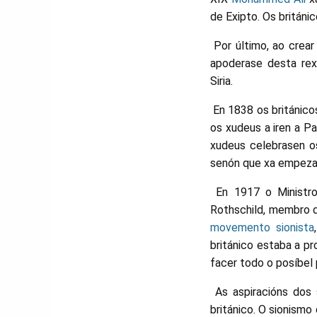
de Exipto. Os británi
Por último, ao crear 
apoderase desta rexi
Siria.
En 1838 os británicos
os xudeus a iren a P
xudeus celebrasen os
senón que xa empezar
En 1917 o Ministro 
Rothschild, membro d
movemento sionista
británico estaba a p
facer todo o posíbel 
As aspiracións dos 
británico. O sionismo