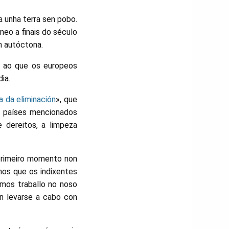
 unha terra sen pobo.
neo a finais do século
n autóctona.
r ao que os europeos
ia.
a da eliminación
», que
os países mencionados
 dereitos, a limpeza
 primeiro momento non
mos que os indixentes
amos traballo no noso
n levarse a cabo con