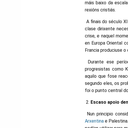
máis baixo da escala
rexións cristiás.
A finais do século X
clase dirixente nece
crise, e naquel mome
en Europa Oriental c
Francia produciuse o 
Durante ese períod
progresistas como K
aquilo que fose reac
segundo eles, os pro
foi o punto central d
Escaso apoio de
Nun principio consi
Arxentina
e Palestina.