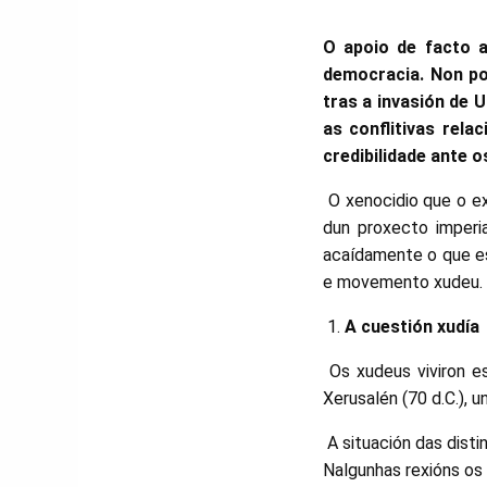
O apoio de facto 
democracia. Non po
tras a invasión de 
as conflitivas rela
credibilidade ante o
O xenocidio que o exé
dun proxecto imperia
acaídamente o que es
e movemento xudeu.
A cuestión xudía
Os xudeus viviron e
Xerusalén (70 d.C.), u
A situación das disti
Nalgunhas rexións os