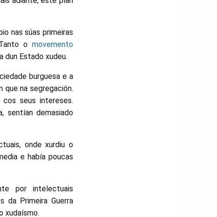
is adiante, este plan
io nas súas primeiras
. Tanto o
movemento
a dun Estado xudeu.
ciedade burguesa e a
n que na segregación.
 cos seus intereses.
a, sentían demasiado
tuais, onde xurdiu o
media e había poucas
e por intelectuais
s da Primeira Guerra
o xudaísmo.