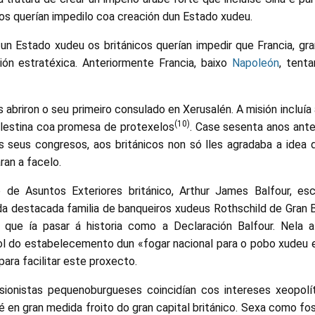
cos querían impedilo coa creación dun Estado xudeu.
un Estado xudeu os británicos querían impedir que Francia, gran 
ón estratéxica. Anteriormente Francia, baixo
Napoleón
, tenta
 abriron o seu primeiro consulado en Xerusalén. A misión incluí
(10)
alestina coa promesa de protexelos
. Case sesenta anos ante
 seus congresos, aos británicos non só lles agradaba a idea d
an a facelo.
de Asuntos Exteriores británico, Arthur James Balfour, escr
a destacada familia de banqueiros xudeus Rothschild de Gran 
, que ía pasar á historia como a Declaración Balfour. Nela 
rol do estabelecemento dun «fogar nacional para o pobo xudeu e
para facilitar este proxecto.
sionistas pequenoburgueses coincidían cos intereses xeopolít
 é en gran medida froito do gran capital británico. Sexa como fo