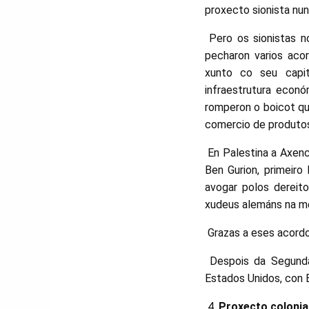
proxecto sionista nun
Pero os sionistas no
pecharon varios aco
xunto co seu capit
infraestrutura econó
romperon o boicot qu
comercio de produto
En Palestina a Axenc
Ben Gurion, primeiro
avogar polos dereit
xudeus alemáns na me
Grazas a eses acordo
Despois da Segunda 
Estados Unidos, con 
Proxecto colonia