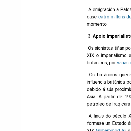
A emigración a Pales
case
catro millóns d
momento.
Apoio imperialist
Os sionistas tiñan po
XIX o imperialismo 
británicos, por
varias
Os británicos querí
influencia británica 
debido á súa proximi
Asia. A partir de 
petróleo de Iraq car
A finais do século X
formase un Estado ár
XIX
Mohammed Ali
xa