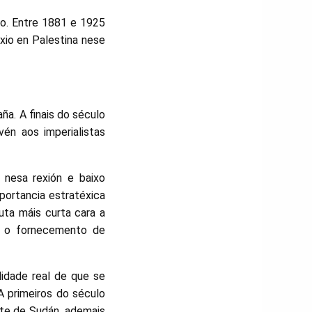
to. Entre 1881 e 1925
xio en Palestina nese
ña. A finais do século
én aos imperialistas
 nesa rexión e baixo
mportancia estratéxica
uta máis curta cara a
: o fornecemento de
lidade real de que se
A primeiros do século
arte de Sudán, ademais