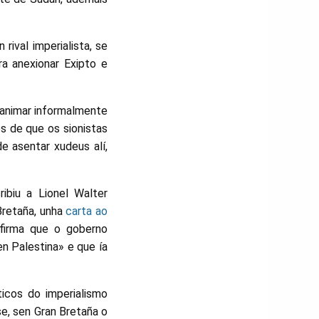
rival imperialista, se
ra anexionar Exipto e
a animar informalmente
s de que os sionistas
e asentar xudeus alí,
ibiu a Lionel Walter
Bretaña, unha
carta ao
afirma que o goberno
n Palestina» e que ía
icos do imperialismo
se, sen Gran Bretaña o