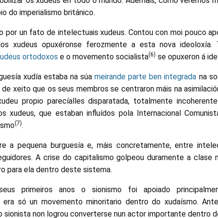
 mobilizar os xudeus en todo o mundo. Ademais, como veremos má
o do imperialismo británico.
o por un fato de intelectuais xudeus. Contou con moi pouco apo
culos xudeus opuxéronse ferozmente a esta nova ideoloxía
(6)
udeus ortodoxos
e o movemento socialista
se opuxeron á ide
guesía xudía estaba na súa
meirande parte ben integrada
na so
, de xeito que os seus membros se centraron máis na asimilació
udeu propio parecíalles disparatada, totalmente incoherente
s xudeus, que estaban influídos pola Internacional Comunist
(7)
ismo
.
e a pequena burguesía e, máis concretamente, entre intelec
eguidores. A crise do capitalismo golpeou duramente a clase 
o para ela dentro deste sistema.
us primeiros anos o sionismo foi apoiado principalment
era só un movemento minoritario dentro do xudaísmo. Ante
sionista non logrou converterse nun actor importante dentro d