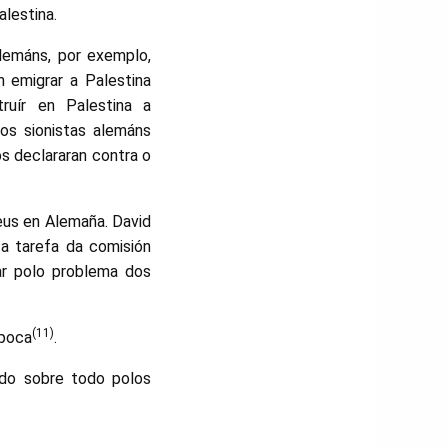
lestina.
alemáns, por exemplo,
 emigrar a Palestina
ruír en Palestina a
 os sionistas alemáns
s declararan contra o
eus en Alemaña. David
 a tarefa da comisión
ar polo problema dos
(11)
época
.
ido sobre todo polos