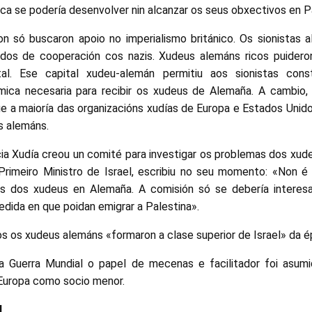
ca se podería desenvolver nin alcanzar os seus obxectivos en Pa
n só buscaron apoio no imperialismo británico. Os sionistas 
rdos de cooperación cos nazis. Xudeus alemáns ricos puideron
al. Ese capital xudeu-alemán permitiu aos sionistas const
mica necesaria para recibir os xudeus de Alemaña. A cambio,
e a maioría das organizacións xudías de Europa e Estados Unido
s alemáns.
ia Xudía creou un comité para investigar os problemas dos xud
 Primeiro Ministro de Israel, escribiu no seu momento: «Non é
os dos xudeus en Alemaña. A comisión só se debería interes
dida en que poidan emigrar a Palestina».
s os xudeus alemáns «formaron a clase superior de Israel» da 
Guerra Mundial o papel de mecenas e facilitador foi asum
Europa como socio menor.
l