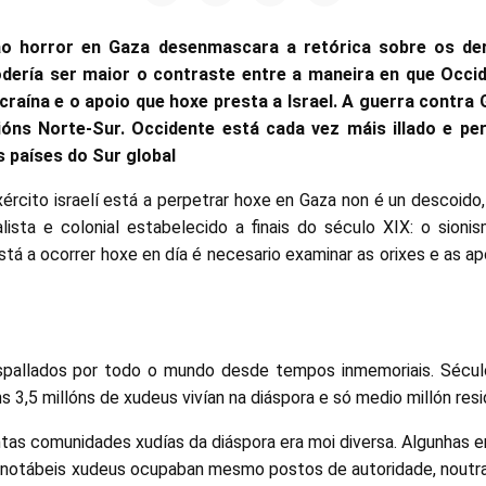
ao horror en Gaza desenmascara a retórica sobre os de
dería ser maior o contraste entre a maneira en que Occid
Ucraína e o apoio que hoxe presta a Israel. A guerra contra 
cións Norte-Sur. Occidente está cada vez máis illado e pe
s países do Sur global
rcito israelí está a perpetrar hoxe en Gaza non é un descoido,
lista e colonial estabelecido a finais do século XIX: o sion
tá a ocorrer hoxe en día é necesario examinar as orixes e as ap
spallados por todo o mundo desde tempos inmemoriais. Sécul
ns 3,5 millóns de xudeus vivían na diáspora e só medio millón res
ntas comunidades xudías da diáspora era moi diversa. Algunhas er
 notábeis xudeus ocupaban mesmo postos de autoridade, noutra