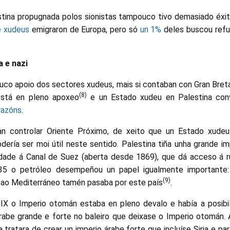
tina propugnada polos sionistas tampouco tivo demasiado éxi
e xudeus
emigraron de Europa, pero só
un 1%
deles buscou refu
a e nazi
uco apoio dos sectores xudeus, mais si contaban con Gran Breta
(8)
está en pleno apoxeo
e un Estado xudeu en Palestina conv
 razóns
.
an controlar Oriente Próximo, de xeito que un Estado xudeu
podería ser moi útil neste sentido. Palestina tiña unha grande i
dade á Canal de Suez (aberta desde 1869), que dá acceso á r
1935 o petróleo desempeñou un papel igualmente importante
(9)
a ao Mediterráneo tamén pasaba por este país
.
IX o Imperio otomán estaba en pleno devalo e había a posibi
abe grande e forte no baleiro que deixase o Imperio otomán. 
 tratara de crear un imperio árabe forte que incluíse Siria e p