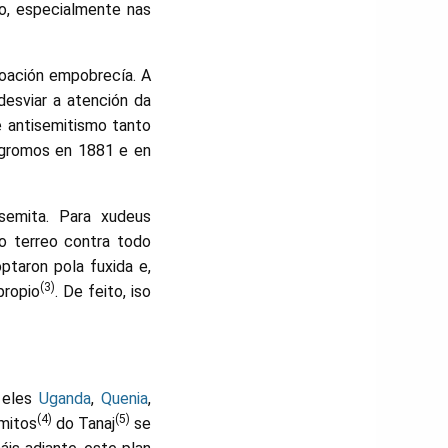
mo, especialmente nas
boación empobrecía. A
desviar a atención da
e antisemitismo tanto
pogromos en 1881 e en
semita. Para xudeus
o terreo contra todo
ptaron pola fuxida e,
(3)
propio
. De feito, iso
e eles
Uganda
,
Quenia
,
(4)
(5)
 mitos
do Tanaj
se