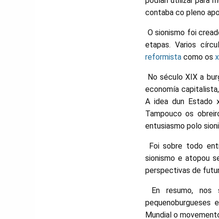
podían utilizar para
contaba co pleno apoi
O sionismo foi cread
etapas. Varios cír
reformista
como os
x
No século XIX a bur
economía capitalista
A idea dun Estado x
Tampouco os obreiro
entusiasmo polo sion
Foi sobre todo entr
sionismo e atopou s
perspectivas de futur
En resumo, nos se
pequenoburgueses e 
Mundial o movemento 