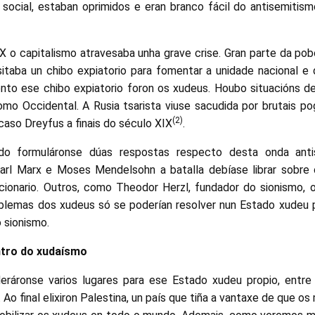
 social, estaban oprimidos e eran branco fácil do antisemitis
IX o capitalismo atravesaba unha grave crise. Gran parte da po
sitaba un chibo expiatorio para fomentar a unidade nacional e 
nto ese chibo expiatorio foron os xudeus. Houbo situacións d
omo Occidental. A Rusia tsarista viuse sacudida por brutais 
(2)
caso Dreyfus a finais do século XIX
.
o formuláronse dúas respostas respecto desta onda anti
arl Marx e Moses Mendelsohn a batalla debíase librar sobre 
cionario. Outros, como Theodor Herzl, fundador do sionismo, o
blemas dos xudeus só se poderían resolver nun Estado xudeu 
o sionismo.
ntro do xudaísmo
deráronse varios lugares para ese Estado xudeu propio, entr
 Ao final elixiron Palestina, un país que tiña a vantaxe de que os