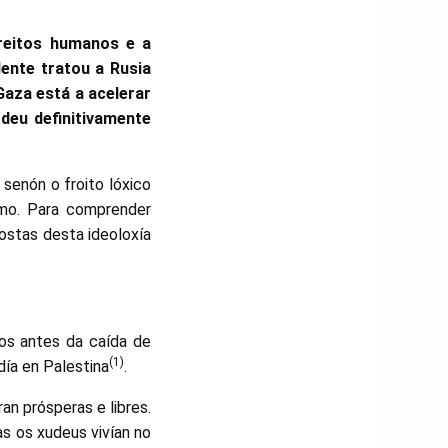
reitos humanos e a
ente tratou a Rusia
Gaza está a acelerar
rdeu definitivamente
 senón o froito lóxico
ismo. Para comprender
ostas desta ideoloxía
os antes da caída de
(1)
idía en Palestina
.
an prósperas e libres.
s os xudeus vivían no