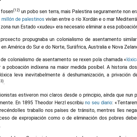
(12)
 fosen
un pobo sen terra, mais Palestina seguramente non era
millón de palestinos
vivían entre o río Xordán e o mar Mediterrá
 zona nun Estado «xudeu» era necesario eliminar a esa poboació
 proxecto propugnaba un colonialismo de asentamento simila
 en América do Sur e do Norte, Suráfrica, Australia e Nova Zeland
de colonialismo de asentamento se rexen pola chamada «
lóxic
ar a poboación indíxena na maior medida posíbel. A historia d
óxica leva inevitabelmente á deshumanización, a privación de
13)
.
onistas estiveron moi claros desde o principio, aínda que nun
mente. En 1895 Theodor Herzl escribiu
no seu diario
: «Tentare
frecéndolles traballo nos países de tránsito, mentres lles neg
roceso de expropiación como o de eliminación dos pobres debe
.