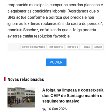
corporación municipal a cumprir os acordos plenarios e
a equiparar as condicións laborais. “Agardamos que o
BNG actúe conforme á política que predica e non
ignore as lexítimas reclamacións do cadro de persoal”,
concluíu Sánchez, enfatizando que a folga podería
evitarse cunha resolución favorable.
concello de Santiago
conserxería
contratas
lipeza
Serveo
VOLVER
Novas relacionadas
A folga na limpeza e conserxería
dos CEIP de Santiago mantén o
seguimento masivo
16 Xun 2026