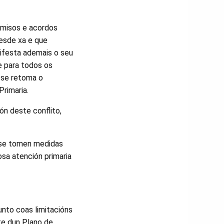
omisos e acordos
desde xa e que
ifesta ademais o seu
e para todos os
 se retoma o
Primaria.
ón deste conflito,
e se tomen medidas
osa atención primaria
unto coas limitacións
te dun Plano de