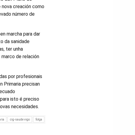
e nova creación como
levado número de
en marcha para dar
to da sanidade
s, ter unha
n marco de relación
as por profesionais
n Primaria precisan
adecuado
para isto é preciso
 novas necesidades.
aria
cig-saude vigo
folga