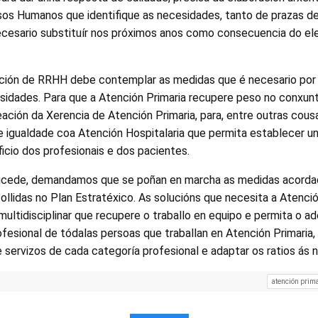
os Humanos que identifique as necesidades, tanto de prazas d
ecesario substituír nos próximos anos como consecuencia do e
ción de RRHH debe contemplar as medidas que é necesario por 
sidades. Para que a Atención Primaria recupere peso no conxun
eación da Xerencia de Atención Primaria, para, entre outras cousa
e igualdade coa Atención Hospitalaria que permita establecer u
ficio dos profesionais e dos pacientes.
ucede, demandamos que se poñan en marcha as medidas acordad
llidas no Plan Estratéxico. As solucións que necesita a Atenció
 multidisciplinar que recupere o traballo en equipo e permita o 
sional de tódalas persoas que traballan en Atención Primaria, 
de servizos de cada categoría profesional e adaptar os ratios ás
atención prim