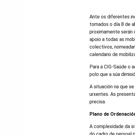
Ante os diferentes i
tomados o día 8 de ab
proximamente serán 
apoio a todas as mobi
colectivos, nomeadam
calendario de mobiliz
Para a CIG-Saúde o ac
polo que a súa dimisi
A situación na que se
urxentes. As presenta
precisa.
Plano de Ordenaci
A complexidade da si
do cadro de persoal p