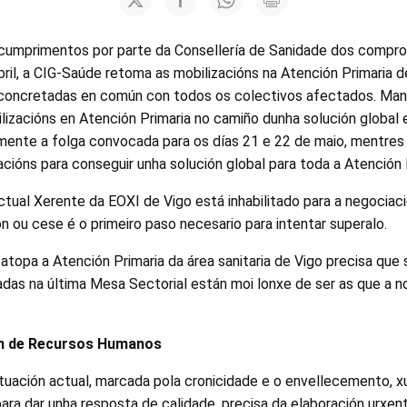
ncumprimentos por parte da Consellería de Sanidade dos compr
ril, a CIG-Saúde retoma as mobilizacións na Atención Primaria 
concretadas en común con todos os colectivos afectados. Man
lizacións en Atención Primaria no camiño dunha solución global 
ente a folga convocada para os días 21 e 22 de maio, mentres
acións para conseguir unha solución global para toda a Atención 
tual Xerente da EOXI de Vigo está inhabilitado para a negociaci
ón ou cese é o primeiro paso necesario para intentar superalo.
 atopa a Atención Primaria da área sanitaria de Vigo precisa qu
das na última Mesa Sectorial están moi lonxe de ser as que a n
ón de Recursos Humanos
tuación actual, marcada pola cronicidade e o envellecemento, x
ara dar unha resposta de calidade, precisa da elaboración urxen