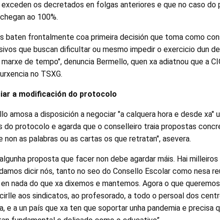
 exceden os decretados en folgas anteriores e que no caso do p
 chegan ao 100%.
as baten frontalmente coa primeira decisión que toma como cons
sivos que buscan dificultar ou mesmo impedir o exercicio dun d
 marxe de tempo", denuncia Bermello, quen xa adiatnou que a CI
 urxencia no TSXG.
iar a modificación do protocolo
o amosa a disposición a negociar "a calquera hora e desde xa" 
 do protocolo e agarda que o conselleiro traia propostas concr
e non as palabras ou as cartas os que retratan", asevera.
 algunha proposta que facer non debe agardar máis. Hai milleiro
damos dicir nós, tanto no seo do Consello Escolar como nesa re
rir en nada do que xa dixemos e mantemos. Agora o que queremos
cirlle aos sindicatos, ao profesorado, a todo o persoal dos centr
 e a un país que xa ten que soportar unha pandemia e precisa q