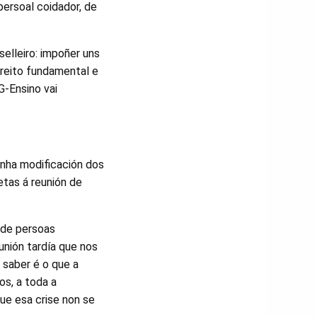
ersoal coidador, de
elleiro: impoñer uns
ereito fundamental e
G-Ensino vai
unha modificación dos
etas á reunión de
s de persoas
unión tardía que nos
 saber é o que a
os, a toda a
ue esa crise non se