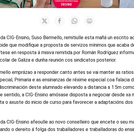
 da CIG-Ensino, Suso Bermello, remitiulle esta mañá un escrito a
 pide que modifique a proposta de servizos mínimos que acaba 
mítese en resposta á misiva remitida por Román Rodríguez inform
olar de Galiza e dunha reunión cos sindicatos posterior.
ello emprázao a responder canto antes se vai manter as ratio
special, Primaria e as ensinanzas de réxime especial coa falacia 
 discriminación deste alumnado elevando a distancia a 1.5m com
te sentido, a CIG-Ensino amósase disposta a negociar desde xa
ita o axuste do inicio de curso para favorecer a adaptacións do
l da CIG-Ensino afeoulle ao novo conselleiro que encete o seu 
rando o dereito á folga dos traballadores e traballadoras do ens