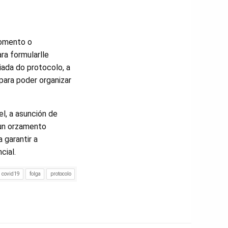
momento o
ra formularlle
iada do protocolo, a
 para poder organizar
el, a asunción de
dun orzamento
 garantir a
cial.
covid19
folga
protocolo