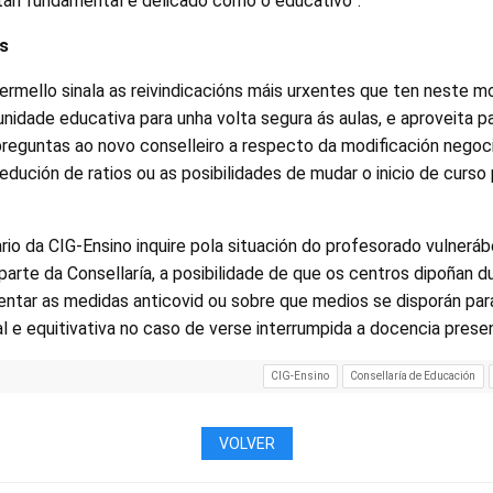
tan fundamental e delicado como o educativo”.
es
Bermello sinala as reivindicacións máis urxentes que ten neste 
idade educativa para unha volta segura ás aulas, e aproveita pa
preguntas ao novo conselleiro a respecto da modificación negoc
redución de ratios ou as posibilidades de mudar o inicio de curso
io da CIG-Ensino inquire pola situación do profesorado vulneráb
parte da Consellaría, a posibilidade de que os centros dipoñan 
ntar as medidas anticovid ou sobre que medios se disporán para
l e equitivativa no caso de verse interrumpida a docencia presen
CIG-Ensino
Consellaría de Educación
VOLVER