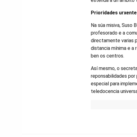
estenda a un ámbito 
Prioridades urxent
Na súa misiva, Suso 
profesorado e a comun
directamente varias 
distancia mínima e a 
ben os centros.
Así mesmo, o secretar
reponsabilidades por 
especial para impleme
teledocencia universa