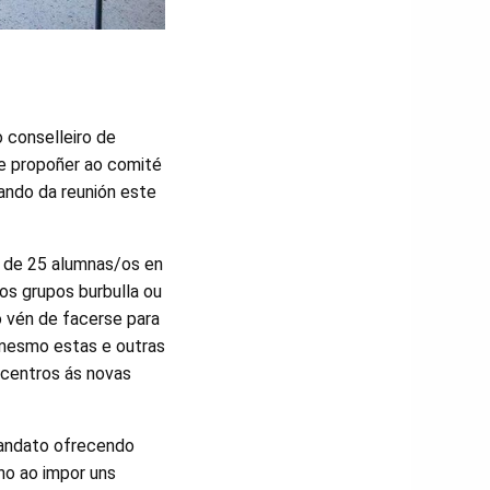
o conselleiro de
de propoñer ao comité
ando da reunión este
s de 25 alumnas/os en
dos grupos burbulla ou
o vén de facerse para
 mesmo estas e outras
s centros ás novas
mandato ofrecendo
ino ao impor uns