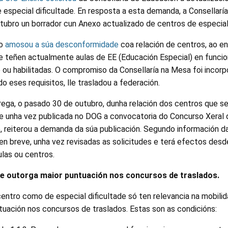
especial dificultade. En resposta a esta demanda, a Consellarí
tubro un borrador cun Anexo actualizado de centros de especial 
no
amosou a súa desconformidade
coa relación de centros, ao e
ue teñen actualmente aulas de EE (Educación Especial) en funci
ou habilitadas. O compromiso da Consellaría na Mesa foi incorp
o eses requisitos, lle trasladou a federación.
rega, o pasado 30 de outubro, dunha relación dos centros que se
, e unha vez publicada no DOG a convocatoria do Concurso Xeral 
, reiterou a demanda da súa publicación. Segundo información da
en breve, unha vez revisadas as solicitudes e terá efectos desd
las ou centros.
ade outorga maior puntuación nos concursos de traslados.
entro como de especial dificultade só ten relevancia na mobili
tuación nos concursos de traslados. Estas son as condicións: