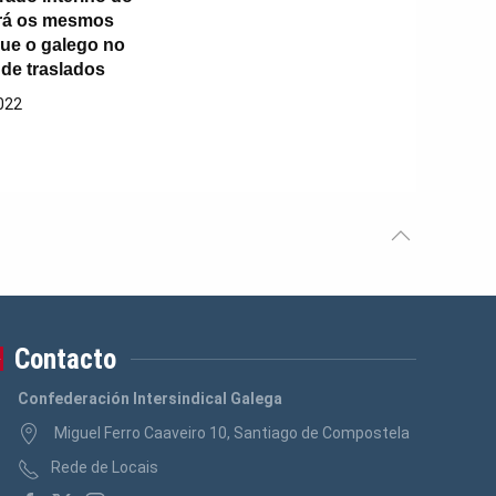
erá os mesmos
que o galego no
de traslados
022
Contacto
Confederación Intersindical Galega
Miguel Ferro Caaveiro 10, Santiago de Compostela
Rede de Locais