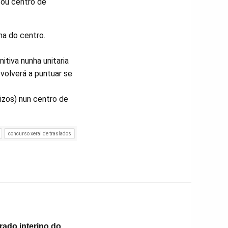
 ou centro de
a do centro.
itiva nunha unitaria
 volverá a puntuar se
izos) nun centro de
concurso xeral de traslados
rado interino do