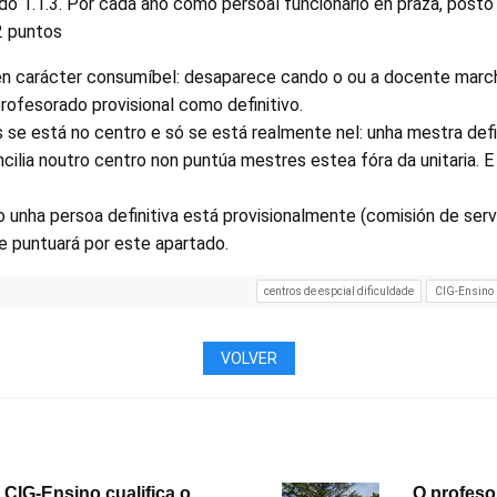
o 1.1.3. Por cada ano como persoal funcionario en praza, posto
 2 puntos
en carácter consumíbel: desaparece cando o ou a docente march
profesorado provisional como definitivo.
se está no centro e só se está realmente nel: unha mestra defin
cilia noutro centro non puntúa mestres estea fóra da unitaria. E
o unha persoa definitiva está provisionalmente (comisión de serv
de puntuará por este apartado.
centros de espcial dificuldade
CIG-Ensino
VOLVER
 CIG-Ensino cualifica o
O profeso