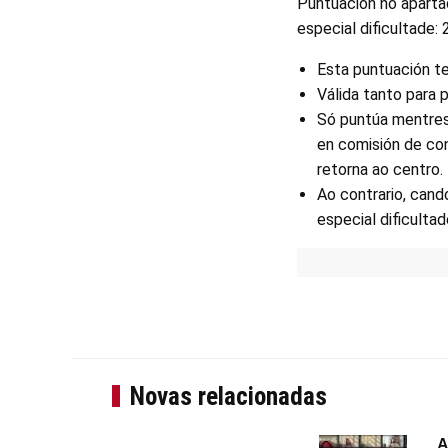
Puntuación no apartad
especial dificultade:
Esta puntuación t
Válida tanto para 
Só puntúa mentres 
en comisión de con
retorna ao centro.
Ao contrario, cand
especial dificulta
Novas relacionadas
A