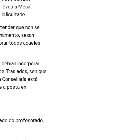
a levou á Mesa
dificultade.
ntender que non se
onamento, sexan
orar todos aqueles
 debían incorporar.
de Traslados, sen que
 Consellaría está
e a posta en
dade do profesorado,