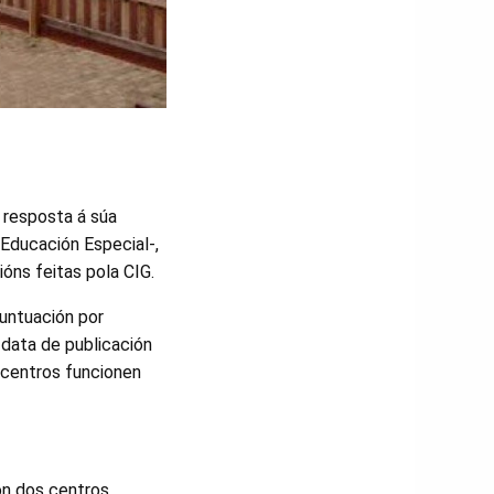
 resposta á súa
 Educación Especial-,
óns feitas pola CIG.
puntuación por
 data de publicación
 centros funcionen
ón dos centros