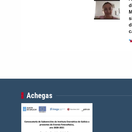
d
M
s
d
c
Achegas