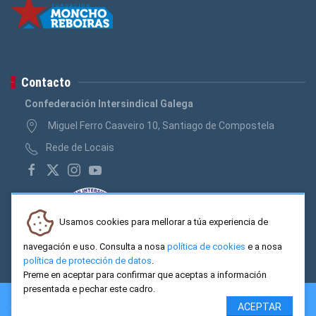
Contacto
Confederación Intersindical Galega
Miguel Ferro Caaveiro 10, Santiago de Compostela
Rede de Locais
Usamos cookies para mellorar a túa experiencia de
navegación e uso. Consulta a nosa
política de cookies
e a nosa
política de protección de datos
.
Preme en aceptar para confirmar que aceptas a información
presentada e pechar este cadro.
2026 CIG. Confederación Intersindical Galega - Miguel Ferro
ACEPTAR