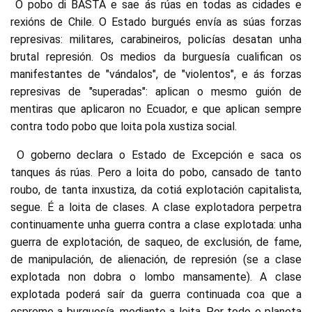
O pobo di BASTA e sae ás rúas en todas as cidades e
rexións de Chile. O Estado burgués envía as súas forzas
represivas: militares, carabineiros, policías desatan unha
brutal represión. Os medios da burguesía cualifican os
manifestantes de "vándalos", de "violentos", e ás forzas
represivas de "superadas": aplican o mesmo guión de
mentiras que aplicaron no Ecuador, e que aplican sempre
contra todo pobo que loita pola xustiza social.
O goberno declara o Estado de Excepción e saca os
tanques ás rúas. Pero a loita do pobo, cansado de tanto
roubo, de tanta inxustiza, da cotiá explotación capitalista,
segue. É a loita de clases. A clase explotadora perpetra
continuamente unha guerra contra a clase explotada: unha
guerra de explotación, de saqueo, de exclusión, de fame,
de manipulación, de alienación, de represión (se a clase
explotada non dobra o lombo mansamente). A clase
explotada poderá saír da guerra continuada coa que a
espreme a burguesía, mediante a loita. Por todo o planeta