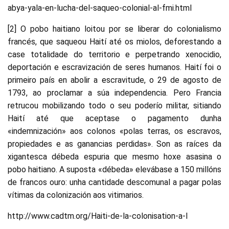
abya-yala-en-lucha-del-saqueo-colonial-al-fmi.html
[2] O pobo haitiano loitou por se liberar do colonialismo
francés, que saqueou Haití até os miolos, deforestando a
case totalidade do territorio e perpetrando xenocidio,
deportación e escravización de seres humanos. Haití foi o
primeiro país en abolir a escravitude, o 29 de agosto de
1793, ao proclamar a súa independencia. Pero Francia
retrucou mobilizando todo o seu poderío militar, sitiando
Haití até que aceptase o pagamento dunha
«indemnización» aos colonos «polas terras, os escravos,
propiedades e as ganancias perdidas». Son as raíces da
xigantesca débeda espuria que mesmo hoxe asasina o
pobo haitiano. A suposta «débeda» elevábase a 150 millóns
de francos ouro: unha cantidade descomunal a pagar polas
vítimas da colonización aos vitimarios.
http://www.cadtm.org/Haiti-de-la-colonisation-a-l