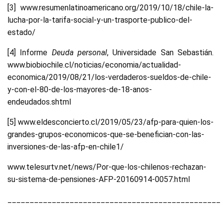
[3] www.resumenlatinoamericano.org/2019/10/18/chile-la-
lucha-por-la-tarifa-social-y-un-trasporte-publico-del-
estado/
[4] Informe
Deuda personal
, Universidade San Sebastián.
www.biobiochile.cl/noticias/economia/actualidad-
economica/2019/08/21/los-verdaderos-sueldos-de-chile-
y-con-el-80-de-los-mayores-de-18-anos-
endeudados.shtml
[5] www.eldesconcierto.cl/2019/05/23/afp-para-quien-los-
grandes-grupos-economicos-que-se-benefician-con-las-
inversiones-de-las-afp-en-chile1/
www.telesurtv.net/news/Por-que-los-chilenos-rechazan-
su-sistema-de-pensiones-AFP-20160914-0057.html
________________________________________________