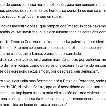
o de condutas a súa maior implicación, para non consentir que 
, nos círculos de relación entre homes, se consinta ou non se sin
to repugnante” que hai que erradicar.
r novas masculinidades” que rompan coa “masculinidade hexemóni
ambio vai ser inevitábel que sigan aumentando as agresións cont
inete Técnico Confederal ofreceuse unha palestra sobre identif
 traballo. E tamén se abordaron casos concretos de acoso e viol
como a industria, a banca, o ensino ou a sanidade.
adicarse, cada vez se interpoñen máis denuncias por violencia m
o de feminicidios como de agresións sexuais. Isto tendo en c
te das agresións sexuais fican, por desgraza, sen denunciar”.
 tivo lugar unha manifestación até a Praza da Peregrina, onde 
res da CIG, Nicolasa Castro, apelou á necesidade de que tanto a
esas se impliquen na loita pola eliminación de toda violencia co
 son a principal causa da violencia que padecemos dende que 
e perpetúa ao longo de toda a nosa vida”.