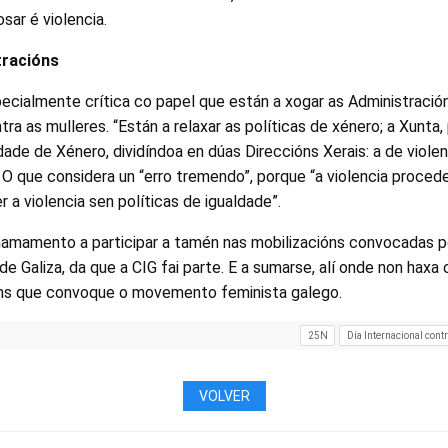
osar é violencia.
tracións
cialmente crítica co papel que están a xogar as Administracións
tra as mulleres. “Están a relaxar as políticas de xénero; a Xunta,
dade de Xénero, dividíndoa en dúas Direccións Xerais: a de viole
 O que considera un “erro tremendo”, porque “a violencia proced
a violencia sen políticas de igualdade”.
chamamento a participar a tamén nas mobilizacións convocadas 
 Galiza, da que a CIG fai parte. E a sumarse, alí onde non haxa
ns que convoque o movemento feminista galego.
25N
Día Internacional contr
VOLVER