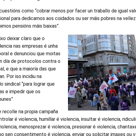
cuestións como “cobrar menos por facer un traballo de igual val
sional para dedicarnos aos coidados ou ser máis pobres na vellez
bimos pensións máis baixas”.
o deixar claro que o
lencia nas empresas é unha
boral e denunciou que moitas
n día de protocolos contra o
al, e que a maioría das que
n. Por iso incidiu na
o sindical “para lograr que
ias e impedir que os
punes”.
e recolle na propia campaña
olar é violencia, humillar é violencia, insultar é violencia, ridiculiz
iolencia, menosprezar é violencia, presionar é violencia, chantaxea
rpo sen consentimento é violencia, enviar ou solicitar imaxes ou 