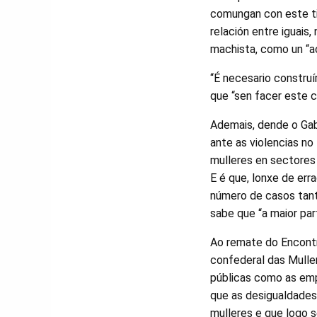
comungan con este tip
relación entre iguais
machista, como un “ac
“É necesario construí
que “sen facer este c
Ademais, dende o Gab
ante as violencias no
mulleres en sectores 
E é que, lonxe de err
número de casos tant
sabe que “a maior par
Ao remate do Encontro
confederal das Mulle
públicas como as empr
que as desigualdades
mulleres e que logo s