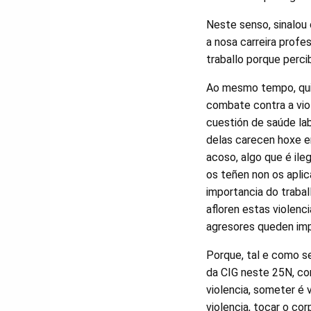
Neste senso, sinalou 
a nosa carreira profe
traballo porque perci
Ao mesmo tempo, quix
combate contra a vio
cuestión de saúde la
delas carecen hoxe e
acoso, algo que é ileg
os teñen non os aplica
importancia do traball
afloren estas violenc
agresores queden im
Porque, tal e como s
da CIG neste 25N, contr
violencia, someter é v
violencia, tocar o co