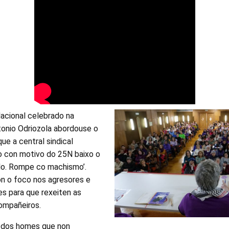
acional celebrado na
tonio Odriozola abordouse o
e a central sindical
 con motivo do 25N baixo o
llo. Rompe co machismo’.
n o foco nos agresores e
es para que rexeiten as
ompañeiros.
 dos homes que non