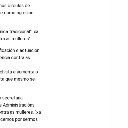
nos círculos de
ale como agresión
ca tradicional”, xa
ra as mulleres”.
icación e actuación
encia contra as
achista e aumenta o
onta que mesmo se
a secretaria
s Administracións
ntra as mulleres, “xa
nacemos por sermos