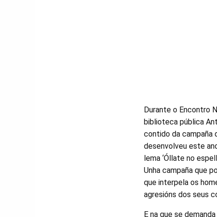
Durante o Encontro N
biblioteca pública An
contido da campaña qu
desenvolveu este ano
lema ‘Óllate no espe
Unha campaña que po
que interpela os hom
agresións dos seus c
E na que se demanda