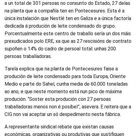
a un total de 301 persoas no conxunto do Estado, 27 delas
na planta que a compañía ten en Pontecesures. Esta é a
única instalación que Nestlé ten en Galiza e a única factoría
dedicada á produción de leite condensado do grupo.
Porcentualmente este centro de traballo sería un dos máis
prexudicados polo ERE, xa que as 27 rescisións de contrato
supoñen o 14% do cadro de persoal total: unhas 200
persoas traballadoras.
Tarela explica que na planta de Pontecesures faise a
produción de leite condensado para toda Europa, Oriente
Medio e parte do Sahel, cunha media de 60.000 toneladas
ao ano, e que neste momento está nun pico de máxima
produción. “Soster esta produción con 27 persoas
traballadoras menos non é posíbel”, asevera. E reitera que a
CIG non vai aceptar un só despedimento nesta fábrica.
A representante sindical rebate que existan causas
económicas, organizativas ou produtivas que xustifiquen