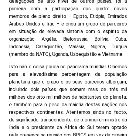
delegações de alto nível de outros países, foi a
primeira com a participação dos quatro novos
membros de pleno direito – Egipto, Etiópia, Emirados
Árabes Unidos e Irão – e criou um grupo de parceiros
em situação de elevada sintonia com o espírito da
organização: Argélia, Bielorrússia, Bolívia, Cuba,
Indonésia, Cazaquistão, Malásia, Nigéria, Turquia
(membro da NATO), Uganda, Uzbequistão e Vietname.
Isto não é coisa pouca no panorama mundial. Olhemos
para a elevadíssima percentagem da população
planetária que o grupo e os seus parceiros albergam,
incluindo dois países que somam mais de três mil
milhões dos oito mil milhões de habitantes do planeta;
e também para o peso da maioria destas nações nos
respectivos continentes. Atentemos ainda no facto,
de significado transcendente, de o primeiro-ministro da
Índia e o presidente da África do Sul terem optado
pela presença na reunião dos BRICS em vez da cimeira