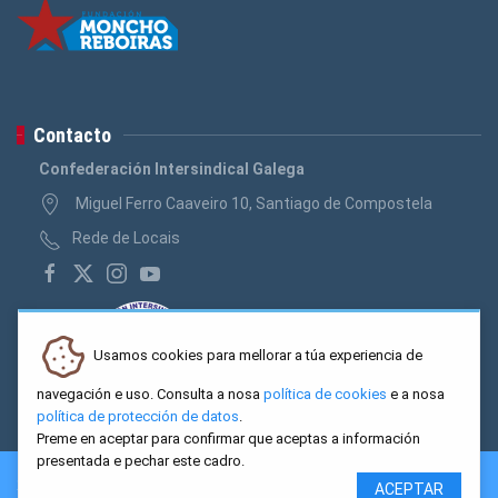
Contacto
Confederación Intersindical Galega
Miguel Ferro Caaveiro 10, Santiago de Compostela
Rede de Locais
Usamos cookies para mellorar a túa experiencia de
navegación e uso. Consulta a nosa
política de cookies
e a nosa
política de protección de datos
.
Preme en aceptar para confirmar que aceptas a información
presentada e pechar este cadro.
2026 CIG. Confederación Intersindical Galega - Miguel Ferro
ACEPTAR