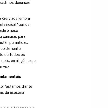
decidimos denunciar
G-Servizos lembra
al sindical “temos
rada o noso
de cámaras para
están permitidas,
 debidamente
to de todos os
 mais, en ningún caso,
e voz.
undamentais
so, “estamos diante
ans da asesoría