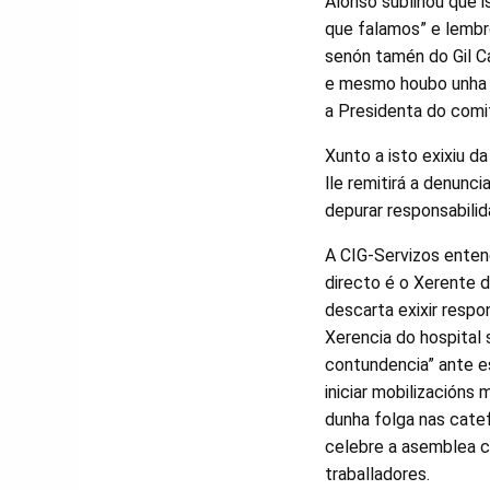
Alonso subliñou que 
que falamos” e lembr
senón tamén do Gil Ca
e mesmo houbo unha c
a Presidenta do comi
Xunto a isto exixiu d
lle remitirá a denunci
depurar responsabilid
A CIG-Servizos enten
directo é o Xerente 
descarta exixir respo
Xerencia do hospital 
contundencia” ante e
iniciar mobilización
dunha folga nas cate
celebre a asemblea c
traballadores.