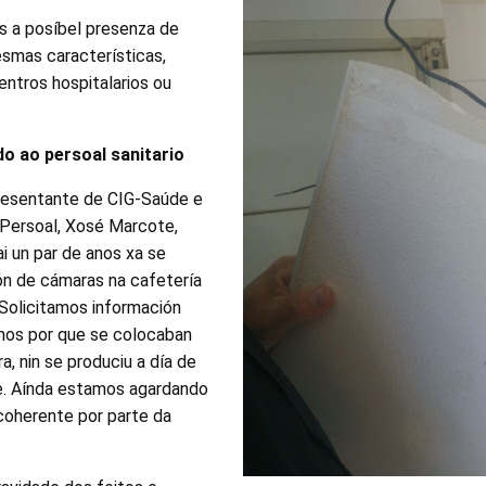
s a posíbel presenza de
smas características,
ntros hospitalarios ou
o ao persoal sanitario
resentante de CIG-Saúde e
Persoal, Xosé Marcote,
i un par de anos xa se
ón de cámaras na cafetería
 “Solicitamos información
mos por que se colocaban
a, nin se produciu a día de
te. Aínda estamos agardando
coherente por parte da