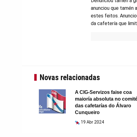
Denunciou tamén a gr
anunciou que tamén a
estes feitos. Anuncio
da cafetería que limi
Novas relacionadas
A CIG-Servizos faise coa
maioría absoluta no comit
das cafetarías do Álvaro
Cunqueiro
19 Abr 2024