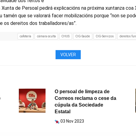
avidade dos feitos e
 Xunta de Persoal pedirá explicacións na próxima xuntanza coa
u tamén que se valorará facer mobilizacións porque “non se pod
te os dereitos dos traballadores/as”.
cafetería
cámara oculta
CHUS
CIG-Saúde
CIG-Servizos
dereitos fu
VOLVER
O persoal de limpeza de
é
Correos reclama o cese da
cúpula da Sociedade
Estatal
03 Nov 2023