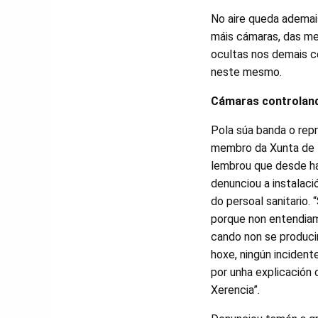
No aire queda ademai
máis cámaras, das me
ocultas nos demais ce
neste mesmo.
Cámaras controland
Pola súa banda o rep
membro da Xunta de 
lembrou que desde ha
denunciou a instalaci
do persoal sanitario.
porque non entendia
cando non se producir
hoxe, ningún inciden
por unha explicación 
Xerencia”.