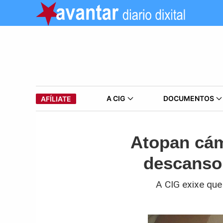
A CIG
DOCUMENTOS
AFÍLIATE
Atopan cám
descanso 
A CIG exixe que