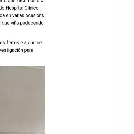
ber o que facemos e o
 Hospital Clínico,
da en varias ocasións
l que viña padecendo
es feitos e á que se
nvestigación para