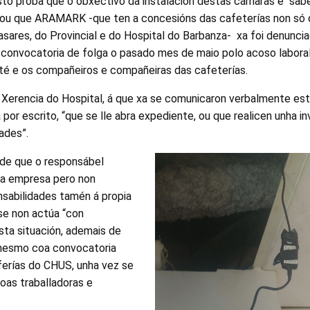
isto proba que o obxectivo da instalación destas cámaras é “sa
ou que ARAMARK -que ten a concesións das cafeterías non só do
sares, do Provincial e do Hospital do Barbanza- xa foi denuncia
onvocatoria de folga o pasado mes de maio polo acoso labora
té e os compañeiros e compañeiras das cafeterías.
a Xerencia do Hospital, á que xa se comunicaron verbalmente est
a por escrito, “que se lle abra expediente, ou que realicen unha i
ades”.
de que o responsábel
da empresa pero non
nsabilidades tamén á propia
se non actúa “con
sta situación, ademais de
s mesmo coa convocatoria
ferías do CHUS, unha vez se
oas traballadoras e