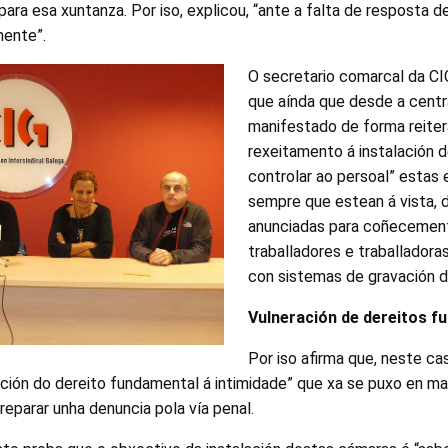
ara esa xuntanza. Por iso, explicou, “ante a falta de resposta 
mente”.
O secretario comarcal da CI
que aínda que desde a centr
manifestado de forma reite
rexeitamento á instalación 
controlar ao persoal” estas 
sempre que estean á vista,
anunciadas para coñecemen
traballadores e traballadoras
con sistemas de gravación d
Vulneración de dereitos f
Por iso afirma que, neste ca
ación do dereito fundamental á intimidade” que xa se puxo en m
preparar unha denuncia pola vía penal.