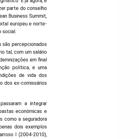
mático. E já agora, é
zer parte do conselho
pean Business Summit,
ital europeu e norte-
 social.
os são percepcionados
o tal, com um salário
indemnizações em final
ção política, e uma
ndições de vida dos
o dos ex-comissários
passaram a integrar
r pastas económicas e
ros como a seguradora
Apenas dois exemplos
arroso I (2004-2010),