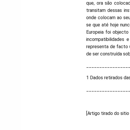
que, ora são colocad
transitam dessas in
onde colocam ao seu
se que até hoje nun
Europeia foi object
incompatibilidades 
representa de facto 
de ser construída so
________________
1 Dados retirados da
________________
[Artigo tirado do sit