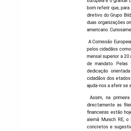
Europeia e o grande 
bom referir que, par
diretivo do Grupo Bi
duas organizações on
americano. Curiosame
A Comissão Europeia 
pelos cidadãos como 
mensal superior a 20 
de mandato. Pelas 
dedicação orientad
cidadãos dos etados
ajuda-nos a aferir se
Assim, na primeira
directamente as file
financeiras estão ho
alemã Munich RE, o 
concretos e sugestiv