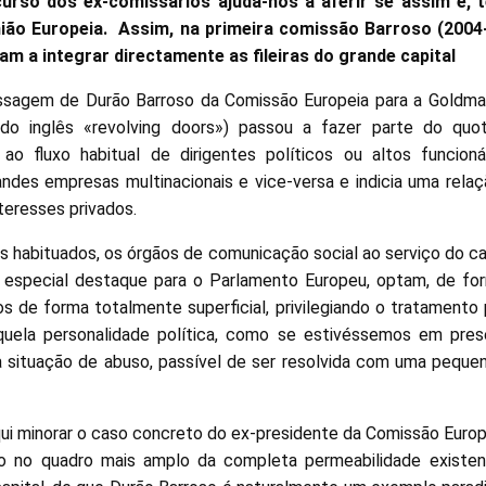
rso dos ex-comissários ajuda-nos a aferir se assim é, 
ião Europeia. Assim, na primeira comissão Barroso (2004-
m a integrar directamente as fileiras do grande capital
sagem de Durão Barroso da Comissão Europeia para a Goldma
(do inglês «revolving doors») passou a fazer parte do quoti
ao fluxo habitual de dirigentes políticos ou altos funcioná
andes empresas multinacionais e vice-versa e indicia uma rela
nteresses privados.
habituados, os órgãos de comunicação social ao serviço do capi
m especial destaque para o Parlamento Europeu, optam, de for
s de forma totalmente superficial, privilegiando o tratamento 
quela personalidade política, como se estivéssemos em pr
 situação de abuso, passível de ser resolvida com uma pequen
 minorar o caso concreto do ex-presidente da Comissão Europ
lo no quadro mais amplo da completa permeabilidade existe