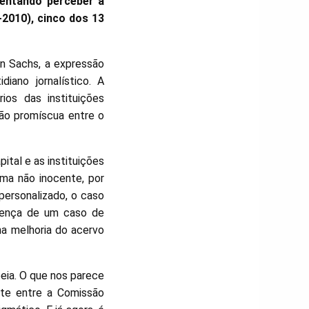
tentando perceber a
2010), cinco dos 13
n Sachs, a expressão
diano jornalístico. A
rios das instituições
ção promíscua entre o
tal e as instituições
ma não inocente, por
personalizado, o caso
esença de um caso de
a melhoria do acervo
eia. O que nos parece
nte entre a Comissão