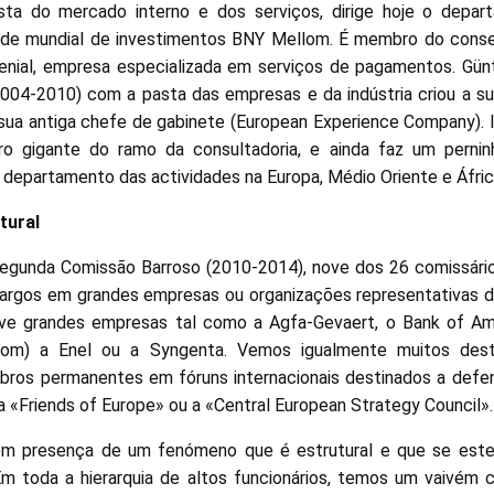
sta do mercado interno e dos serviços, dirige hoje o depa
ade mundial de investimentos BNY Mellom. É membro do conse
enial, empresa especializada em serviços de pagamentos. Gün
004-2010) com a pasta das empresas e da indústria criou a s
sua antiga chefe de gabinete (European Experience Company). 
utro gigante do ramo da consultadoria, e ainda faz um perni
 departamento das actividades na Europa, Médio Oriente e Áfric
tural
segunda Comissão Barroso (2010-2014), nove dos 26 comissário
rgos em grandes empresas ou organizações representativas do
lve grandes empresas tal como a Agfa-Gevaert, o Bank of Ame
com) a Enel ou a Syngenta. Vemos igualmente muitos dest
bros permanentes em fóruns internacionais destinados a defen
a «Friends of Europe» ou a «Central European Strategy Council».
m presença de um fenómeno que é estrutural e que se esten
Em toda a hierarquia de altos funcionários, temos um vaivém 