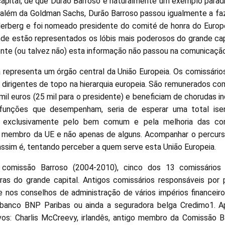
capital, de que Durão Barroso é naturalmente um exemplo paradig
a além da Goldman Sachs, Durão Barroso passou igualmente a fa
lderberg e foi nomeado presidente do comité de honra do Euro
de estão representados os lóbis mais poderosos do grande cap
nte (ou talvez não) esta informação não passou na comunicação
representa um órgão central da União Europeia. Os comissári
dirigentes de topo na hierarquia europeia. São remunerados com
mil euros (25 mil para o presidente) e beneficiam de chorudas 
funções que desempenham, seria de esperar uma total isen
a exclusivamente pelo bem comum e pela melhoria das co
 membro da UE e não apenas de alguns. Acompanhar o percurs
 assim é, tentando perceber a quem serve esta União Europeia.
 comissão Barroso (2004-2010), cinco dos 13 comissários 
iras do grande capital. Antigos comissários responsáveis po
je nos conselhos de administração de vários impérios financei
banco BNP Paribas ou ainda a seguradora belga Credimo1. 
os: Charlis McCreevy, irlandês, antigo membro da Comissão B