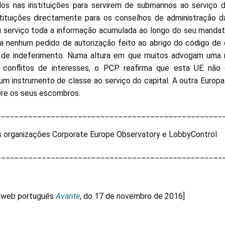
os nas instituições para servirem de submarinos ao serviço d
stituições directamente para os conselhos de administração 
 serviço toda a informação acumulada ao longo do seu mandat
ca nenhum pedido de autorização feito ao abrigo do código de
o de indeferimento. Numa altura em que muitos advogam uma 
e conflitos de interesses, o PCP reafirma que esta UE não
um instrumento de classe ao serviço do capital. A outra Euro
bre os seus escombros.
__________________________________________________
s organizações Corporate Europe Observatory e LobbyControl
__________________________________________________
io web portugués
Avante
, do 17 de novembro de 2016]