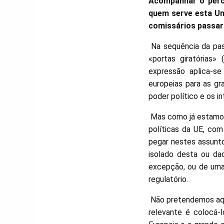
Acompanhar o percu
quem serve esta Un
comissários passara
Na sequência da pas
«portas giratórias» 
expressão aplica-se 
europeias para as gr
poder político e os i
Mas como já estamos 
políticas da UE, co
pegar nestes assunto
isolado desta ou da
excepção, ou de uma
regulatório.
Não pretendemos aqui
relevante é colocá-