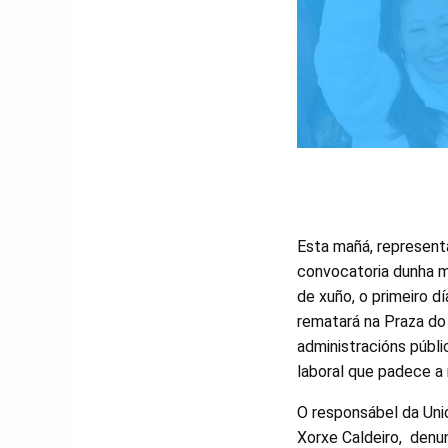
Esta mañá, represent
convocatoria dunha ma
de xuño, o primeiro d
rematará na Praza do 
administracións públi
laboral que padece a
O responsábel da Uni
Xorxe Caldeiro, denu