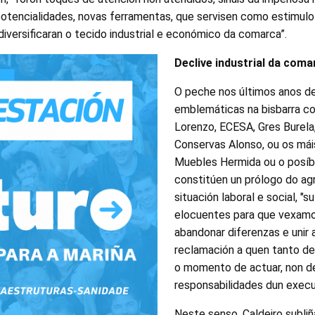
otencialidades, novas ferramentas, que servisen como estimulo
versificaran o tecido industrial e económico da comarca”.
Declive industrial da coma
O peche nos últimos anos d
emblemáticas na bisbarra c
Lorenzo, ECESA, Gres Burela
Conservas Alonso, ou os mái
Muebles Hermida ou o posíbe
constitúen un prólogo do a
situación laboral e social, "
elocuentes para que vexamo
abandonar diferenzas e unir
reclamación a quen tanto de
o momento de actuar, non d
responsabilidades dun execut
Neste senso, Caldeiro subliñ