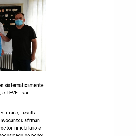
ron sistematicamente
o, o FEVE… son
ontrario, resulta
onvocantes afirman
ector inmobiliario e
a necesidade de poñer