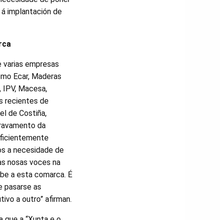
 á implantación de
rca
e varias empresas
omo Ecar, Maderas
, IPV, Macesa,
s recientes de
l de Costiña,
gravamento da
suficientemente
s a necesidade de
 as nosas voces na
be a esta comarca. É
e pasarse as
ivo a outro” afirman.
a que a “Xunta e o