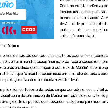
Goberno estatal teñen as c
medios necesarios para face
fixeron en moitos anos”. A 
de Alcoa de peche da planta 
máis que ratificar a imperio
actuación inmediata".
ir o futuro
anteñen contactos con todos os sectores económicos (comercio
de converter a manifestación "nun acto de toda a sociedade com
dade e diversidade que compón a comarca da Mariña". É por iso q
etenden que “a manifestación sexa unha marcha de toda a soci
as protagonistas desta xornada reivindicativa”.
implicación de todos e de todas xa que consideran que é vital 
visualicen a determinación da Mariña nas reivindicacións, tanto 
ctiva, garantir os postos que dependen dela como para asentar 
 económico da comarca.