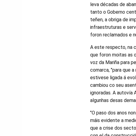
leva décadas de aban
tanto o Goberno centr
teñen, a obriga de im
infraestruturas e se
foron reclamados e n
A este respecto, na
que foron moitas as 
voz da Mariña para pe
comarca, "para que a 
estivese ligada á ev
cambiou co seu asent
ignoradas. A autovía 
algunhas desas deman
"O paso dos anos non 
máis evidente a medi
que a crise dos secto
con el da construcció