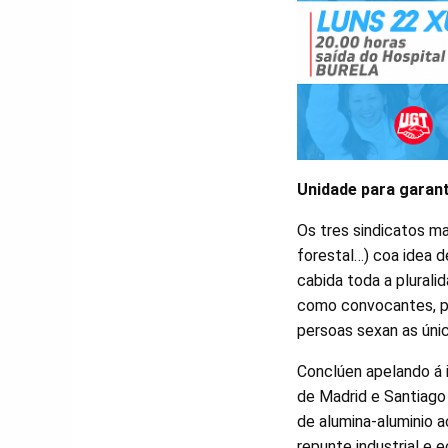
Unidade para garant
Os tres sindicatos m
forestal…) coa idea 
cabida toda a plurali
como convocantes, pr
persoas sexan as únic
Conclúen apelando á 
de Madrid e Santiago 
de alumina-aluminio a
repunte industrial e