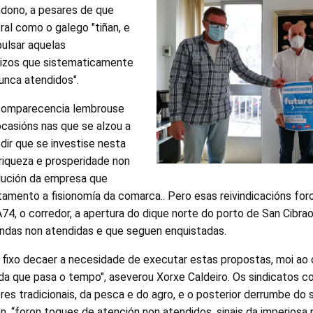
dono, a pesares de que
al como o galego "tiñan, e
pulsar aquelas
rvizos que sistematicamente
unca atendidos".
 comparecencia lembrouse
ocasións nas que se alzou a
dir que se investise nesta
riqueza e prosperidade non
olución da empresa que
amento a fisionomía da comarca.. Pero esas reivindicacións fo
A74, o corredor, a apertura do dique norte do porto de San Cibra
das non atendidas e que seguen enquistadas.
fixo decaer a necesidade de executar estas propostas, moi ao c
da que pasa o tempo", aseverou Xorxe Caldeiro. Os sindicatos c
res tradicionais, da pesca e do agro, e o posterior derrumbe do s
n, “foron toques de atención non atendidos, sinais da imperios