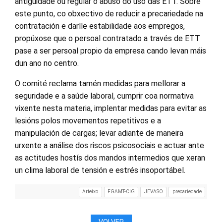
antigüidade ou regular o abuso do uso das ETT. Sobre
este punto, co obxectivo de reducir a precariedade na
contratación e darlle estabilidade aos empregos,
propúxose que o persoal contratado a través de ETT
pase a ser persoal propio da empresa cando levan máis
dun ano no centro.
O comité reclama tamén medidas para mellorar a
seguridade e a saúde laboral, cumprir coa normativa
vixente nesta materia, implentar medidas para evitar as
lesións polos movementos repetitivos e a
manipulación de cargas; levar adiante de maneira
urxente a análise dos riscos psicosociais e actuar ante
as actitudes hostís dos mandos intermedios que xeran
un clima laboral de tensión e estrés insoportábel.
Arteixo
FGAMT-CIG
JEVASO
precariedade
VOLVER