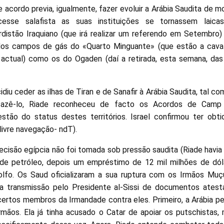
cordo previa, igualmente, fazer evoluir a Arábia Saudita de 
esse salafista as suas instituições se tornassem laic
rdistão Iraquiano (que irá realizar um referendo em Setembro
dos campos de gás do «Quarto Minguante» (que estão a caval
 actual) como os do Ogaden (daí a retirada, esta semana, das
idiu ceder as ilhas de Tiran e de Sanafir à Arábia Saudita, tal c
azê-lo, Riade reconheceu de facto os Acordos de Camp 
tão do status destes territórios. Israel confirmou ter obtid
 livre navegação- ndT).
isão egípcia não foi tomada sob pressão saudita (Riade havi
de petróleo, depois um empréstimo de 12 mil milhões de dóla
olfo. Os Saud oficializaram a sua ruptura com os Irmãos Muçu
 transmissão pelo Presidente al-Sissi de documentos ates
ertos membros da Irmandade contra eles. Primeiro, a Arábia pen
mãos. Ela já tinha acusado o Catar de apoiar os putschistas,