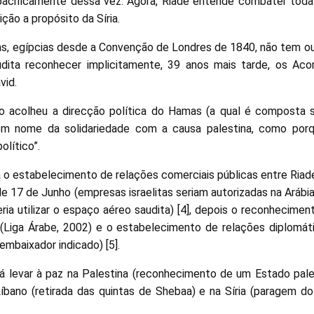
 pacificamente dessa vez. Agora, Riade entende combater toda
ição a propósito da Síria.
as, egípcias desde a Convenção de Londres de 1840, não tem o
audita reconhecer implicitamente, 39 anos mais tarde, os Aco
vid.
o acolheu a direcção política do Hamas (a qual é composta 
em nome da solidariedade com a causa palestina, como porq
olítico”.
 o estabelecimento de relações comerciais públicas entre Riade
de 17 de Junho (empresas israelitas seriam autorizadas na Arábi
ria utilizar o espaço aéreo saudita) [4], depois o reconheciment
 (Liga Árabe, 2002) e o estabelecimento de relações diplomáti
o embaixador indicado) [5].
á levar à paz na Palestina (reconhecimento de um Estado pale
Líbano (retirada das quintas de Shebaa) e na Síria (paragem do 