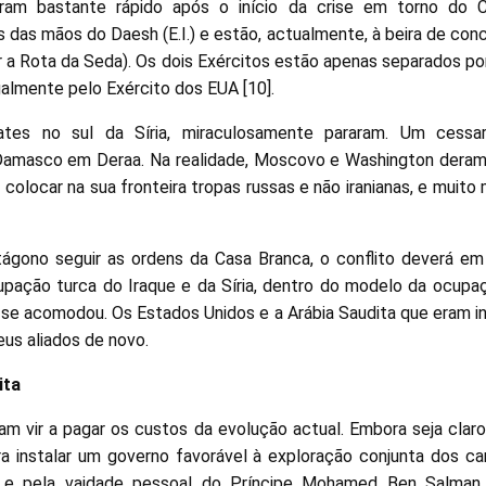
ram bastante rápido após o início da crise em torno do Ca
os das mãos do Daesh (E.I.) e estão, actualmente, à beira de conc
er a Rota da Seda). Os dois Exércitos estão apenas separados p
galmente pelo Exército dos EUA [10].
s no sul da Síria, miraculosamente pararam. Um cessar
Damasco em Deraa. Na realidade, Moscovo e Washington deram 
ia colocar na sua fronteira tropas russas e não iranianas, e muit
gono seguir as ordens da Casa Branca, o conflito deverá em 
upação turca do Iraque e da Síria, dentro do modelo da ocupaç
a se acomodou. Os Estados Unidos e a Arábia Saudita que eram in
seus aliados de novo.
ita
m vir a pagar os custos da evolução actual. Embora seja claro
a instalar um governo favorável à exploração conjunta dos c
 e pela vaidade pessoal do Príncipe Mohamed Ben Salman,