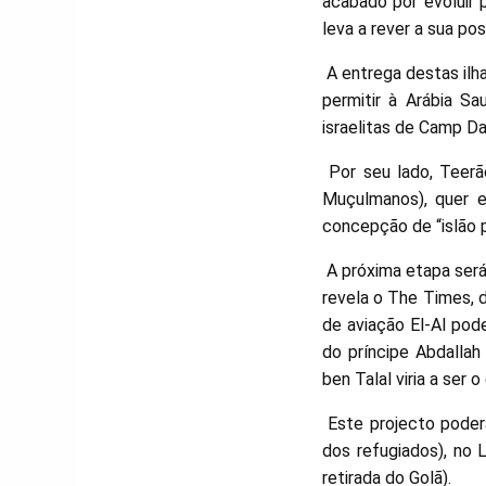
acabado por evoluir
leva a rever a sua pos
A entrega destas ilh
permitir à Arábia S
israelitas de Camp Da
Por seu lado, Teerã
Muçulmanos), quer 
concepção de “islão p
A próxima etapa será
revela o The Times, 
de aviação El-Al pode
do príncipe Abdallah
ben Talal viria a ser 
Este projecto poder
dos refugiados), no 
retirada do Golã).