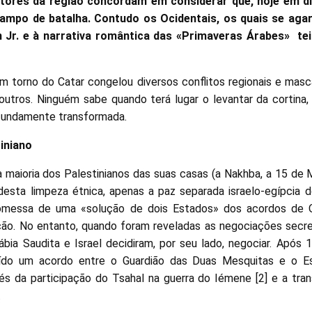
tores da região concordam em considerar que, hoje em dia
mpo de batalha. Contudo os Ocidentais, os quais se aga
 Jr. e à narrativa romântica das «Primaveras Árabes» t
em torno do Catar congelou diversos conflitos regionais e masc
outros. Ninguém sabe quando terá lugar o levantar da cortina,
ofundamente transformada.
tiniano
maioria dos Palestinianos das suas casas (a Nakhba, a 15 de 
desta limpeza étnica, apenas a paz separada israelo-egípcia
romessa de uma «solução de dois Estados» dos acordos de 
ção. No entanto, quando foram reveladas as negociações secre
ábia Saudita e Israel decidiram, por seu lado, negociar. Após
uído um acordo entre o Guardião das Duas Mesquitas e o Es
és da participação do Tsahal na guerra do Iémene [2] e a tr
.