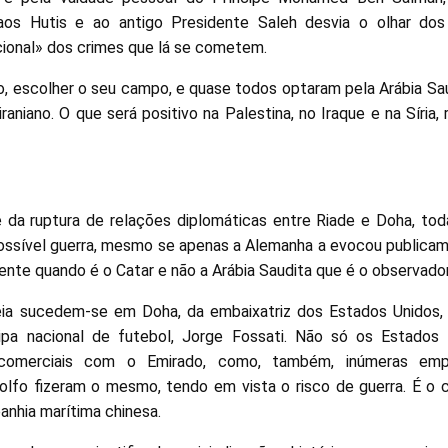
aos Hutis e ao antigo Presidente Saleh desvia o olhar do
ional» dos crimes que lá se cometem.
o, escolher o seu campo, e quase todos optaram pela Arábia Sau
iraniano. O que será positivo na Palestina, no Iraque e na Síria,
da ruptura de relações diplomáticas entre Riade e Doha, toda
ssível guerra, mesmo se apenas a Alemanha a evocou publicam
ente quando é o Catar e não a Arábia Saudita que é o observado
 sucedem-se em Doha, da embaixatriz dos Estados Unidos, 
ipa nacional de futebol, Jorge Fossati. Não só os Estados
 comerciais com o Emirado, como, também, inúmeras emp
olfo fizeram o mesmo, tendo em vista o risco de guerra. É o 
nhia marítima chinesa.