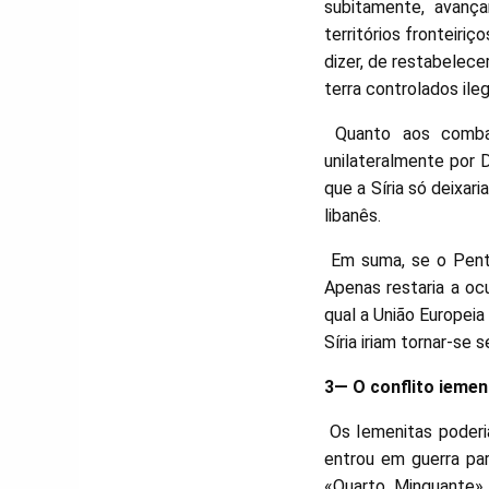
subitamente, avança
territórios fronteiriç
dizer, de restabelec
terra controlados ile
Quanto aos combate
unilateralmente por 
que a Síria só deixar
libanês.
Em suma, se o Pentá
Apenas restaria a oc
qual a União Europei
Síria iriam tornar-se 
3— O conflito iemen
Os Iemenitas poderia
entrou em guerra par
«Quarto Minguante»