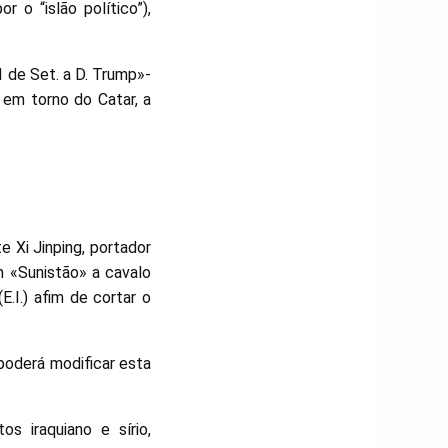
 o “islão político”),
1 de Set. a D. Trump»-
 em torno do Catar, a
 Xi Jinping, portador
m «Sunistão» a cavalo
E.I.) afim de cortar o
oderá modificar esta
s iraquiano e sírio,