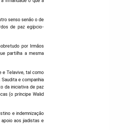
 a Irmandade o que a
utro senso senão o de
rdos de paz egípcio-
sobretudo por Irmãos
ue partilha a mesma
 e Telavive, tal como
a Saudita e companhia
o da iniciativa de paz
cas (o príncipe Walid
stino e indemnização
apoio aos jiadistas e