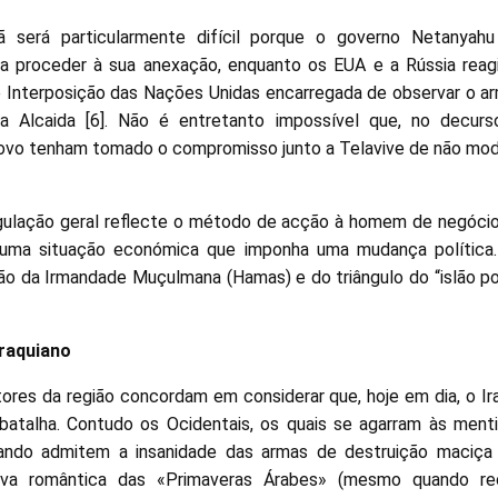
será particularmente difícil porque o governo Netanyahu
ria proceder à sua anexação, enquanto os EUA e a Rússia reag
 Interposição das Nações Unidas encarregada de observar o ar
la Alcaida [6]. Não é entretanto impossível que, no decurso
vo tenham tomado o compromisso junto a Telavive de não modif
gulação geral reflecte o método de acção à homem de negóci
r uma situação económica que imponha uma mudança política.
o da Irmandade Muçulmana (Hamas) e do triângulo do “islão polít
iraquiano
ores da região concordam em considerar que, hoje em dia, o Ir
atalha. Contudo os Ocidentais, os quais se agarram às menti
ando admitem a insanidade das armas de destruição maciça 
tiva romântica das «Primaveras Árabes» (mesmo quando 