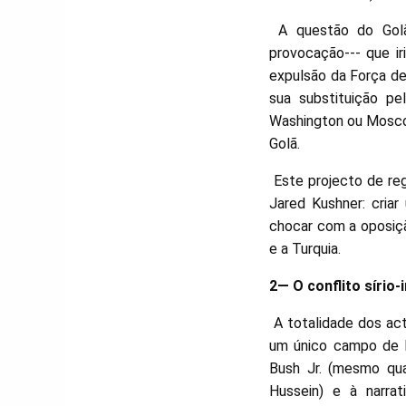
A questão do Golã 
provocação--- que i
expulsão da Força de
sua substituição pe
Washington ou Mosco
Golã.
Este projecto de re
Jared Kushner: cria
chocar com a oposiçã
e a Turquia.
2— O conflito sírio-
A totalidade dos act
um único campo de b
Bush Jr. (mesmo qu
Hussein) e à narra