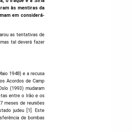
, o Iraque e a Síria
rram às mentiras da
eimam em considerá-
arou as tentativas de
 mas tal deverá fazer
Maio 1948) e a recusa
 dos Acordos de Camp
Oslo (1993) mudaram
tas entre o Irão e os
 17 meses de reuniões
tado judeu [1]. Este
ansferência de bombas