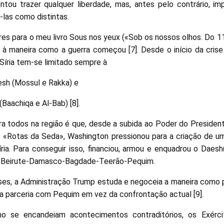
tou trazer qualquer liberdade, mas, antes pelo contrário, impor
las como distintas.
ores para o meu livro Sous nos yeux («Sob os nossos olhos. Do 1
 à maneira como a guerra começou [7]. Desde o início da crise
 Síria tem-se limitado sempre à
aesh (Mossul e Rakka) e
 (Baachiqa e Al-Bab) [8].
a todos na região é que, desde a subida ao Poder do Presidente
 «Rotas da Seda», Washington pressionou para a criação de u
ria. Para conseguir isso, financiou, armou e enquadrou o Daesh(
o Beirute-Damasco-Bagdade-Teerão-Pequim.
es, a Administração Trump estuda e negoceia a maneira como p
ma parceria com Pequim em vez da confrontação actual [9].
 se encandeiam acontecimentos contraditórios, os Exército