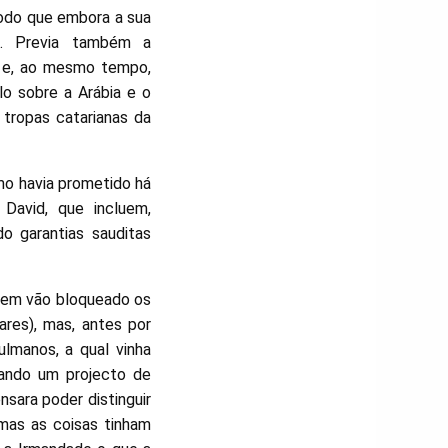
modo que embora a sua
as. Previa também a
) e, ao mesmo tempo,
o sobre a Arábia e o
 tropas catarianas da
omo havia prometido há
David, que incluem,
o garantias sauditas
a em vão bloqueado os
res), mas, antes por
lmanos, a qual vinha
tando um projecto de
sara poder distinguir
 mas as coisas tinham