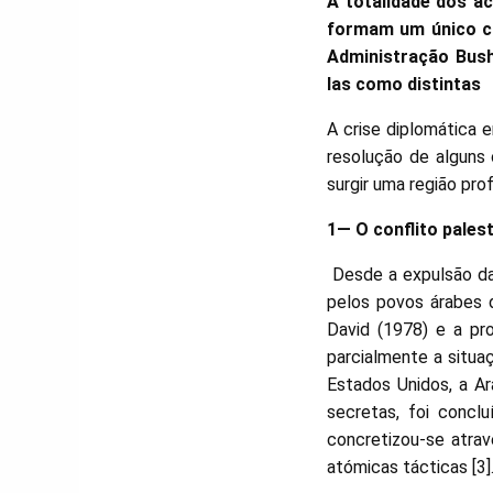
A totalidade dos ac
formam um único ca
Administração Bush
las como distintas
A crise diplomática 
resolução de alguns 
surgir uma região pr
1— O conflito pales
Desde a expulsão da 
pelos povos árabes 
David (1978) e a p
parcialmente a situa
Estados Unidos, a Ar
secretas, foi concl
concretizou-se atrav
atómicas tácticas [3]