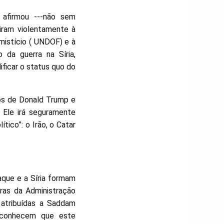
 afirmou ---não sem
iram violentamente à
mistício ( UNDOF) e à
 da guerra na Síria,
icar o status quo do
os de Donald Trump e
 Ele irá seguramente
ico”: o Irão, o Catar
aque e a Síria formam
ras da Administração
atribuídas a Saddam
reconhecem que este