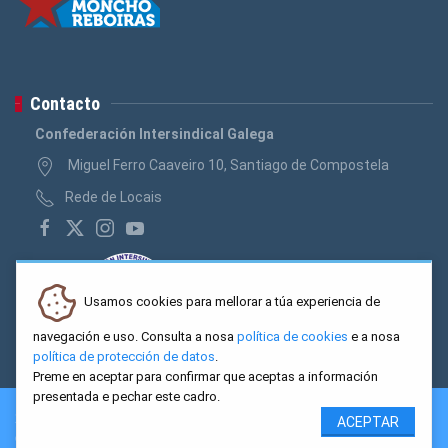
Contacto
Confederación Intersindical Galega
Miguel Ferro Caaveiro 10, Santiago de Compostela
Rede de Locais
Usamos cookies para mellorar a túa experiencia de
navegación e uso. Consulta a nosa
política de cookies
e a nosa
política de protección de datos
.
Preme en aceptar para confirmar que aceptas a información
presentada e pechar este cadro.
2026 CIG. Confederación Intersindical Galega - Miguel Ferro
ACEPTAR
Caaveiro 10, Santiago de Compostela