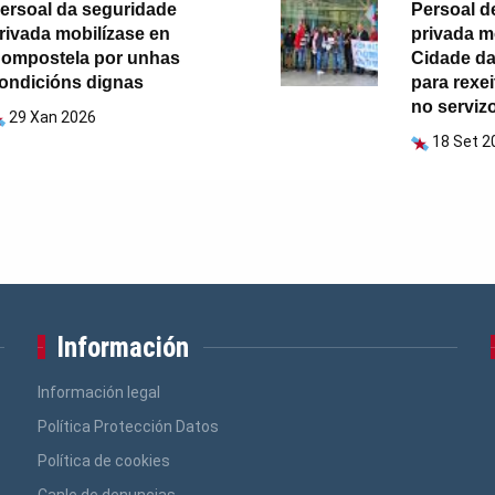
ersoal da seguridade
Persoal d
rivada mobilízase en
privada m
ompostela por unhas
Cidade da
ondicións dignas
para rexei
no serviz
29 Xan 2026
18 Set 2
Información
Información legal
Política Protección Datos
Política de cookies