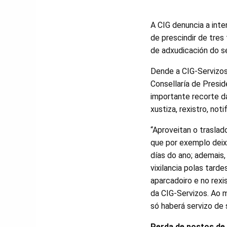
A CIG denuncia a inte
de prescindir de tres
de adxudicación do se
Dende a CIG-Servizos
Consellaría de Presi
importante recorte da
xustiza, rexistro, no
“Aproveitan o traslado
que por exemplo deix
días do ano; ademais,
vixilancia polas tard
aparcadoiro e no rexis
da CIG-Servizos. Ao 
só haberá servizo de
Perda de postos de 