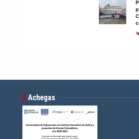
P
p
C
c
Achegas