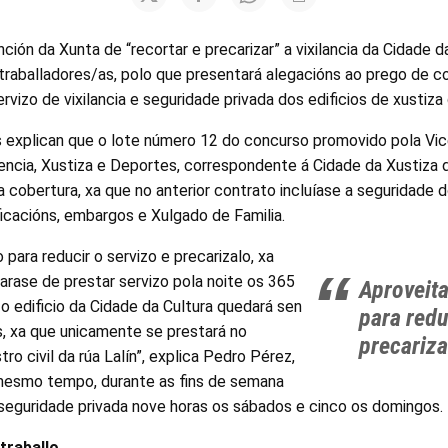
nción da Xunta de “recortar e precarizar” a vixilancia da Cidade d
 traballadores/as, polo que presentará alegacións ao prego de 
rvizo de vixilancia e seguridade privada dos edificios de xustiza
 explican que o lote número 12 do concurso promovido pola Vic
dencia, Xustiza e Deportes, correspondente á Cidade da Xustiza 
 cobertura, xa que no anterior contrato incluíase a seguridade d
tificacións, embargos e Xulgado de Familia.
 para reducir o servizo e precarizalo, xa
arase de prestar servizo pola noite os 365
Aproveita
 o edificio da Cidade da Cultura quedará sen
para redu
es, xa que unicamente se prestará no
precariza
tro civil da rúa Lalín”, explica Pedro Pérez,
mesmo tempo, durante as fins de semana
 seguridade privada nove horas os sábados e cinco os domingos.
traballo