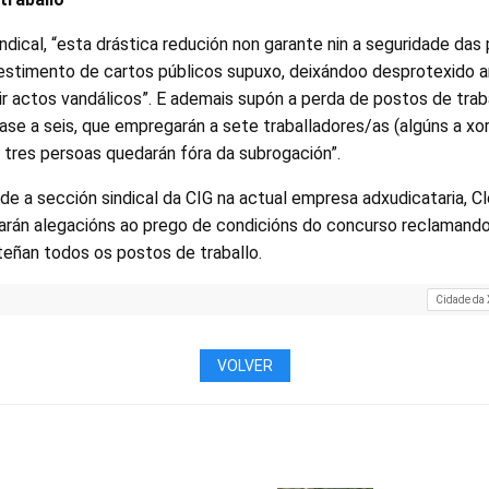
ndical, “esta drástica redución non garante nin a seguridade das
vestimento de cartos públicos supuxo, deixándoo desprotexido a
r actos vandálicos”. E ademais supón a perda de postos de traba
ase a seis, que empregarán a sete traballadores/as (algúns a x
ue tres persoas quedarán fóra da subrogación”.
e a sección sindical da CIG na actual empresa adxudicataria, C
arán alegacións ao prego de condicións do concurso reclamando
teñan todos os postos de traballo.
Cidade da 
VOLVER