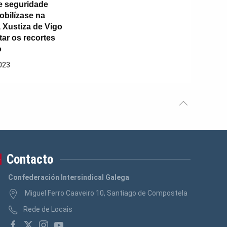
e seguridade
obilízase na
 Xustiza de Vigo
tar os recortes
o
023
Contacto
Confederación Intersindical Galega
Miguel Ferro Caaveiro 10, Santiago de Compostela
Rede de Locais