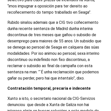
“imos impugnar a oposición para ter dereito ao
recoñecemento do tempo traballado en Seaga”.
Rubido sinalou ademais que a CIG tivo coñecemento
dunha recente sentenza de Madrid dunha interina
discontinua de tres meses que gañou o subsidio de
desemprego para maiores de 55 anos. Un subsidio que
se denega ao persoal de Seaga en calquera das súas
modalidades. Por iso animou ao persoal, sexa interino
discontinuo ou indefinido non fixo discontinuo, a
reclamar o subsidio ao final da campaña con esta
sentenza na man. “´É unha reclamación que podemos
gañar ou perder, pero hai que intentalo”, dixo.
Contratación temporal, precaria e indecente
Xunto a isto, o secretario nacional da CIG-Servizos
denunciou que desde a Xunta de Galiza non hai
interese algún en buscar solucións a este modelo de