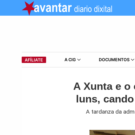
A CIG
DOCUMENTOS
AFÍLIATE
A Xunta e o
luns, cando
A tardanza da admin