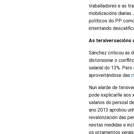
traballadores e as tr
mobilizacións diarias
políticos do PP como
intentando descalific
As terxiversacións 
Sánchez criticou as d
distorsionar o confli
salarial do 13%. Pero
aproveitándose das
m
Nun alarde de terxive
pode explicarlle aos
salarios do persoal d
ano 2013 aprobou unha
revalorización das p
nestas medidas e incl
os orzamentos xerais