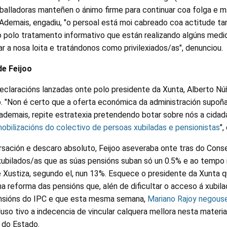
aballadoras manteñen o ánimo firme para continuar coa folga e m
. Ademais, engadiu, "o persoal está moi cabreado coa actitude t
 polo tratamento informativo que están realizando algúns medio
ar a nosa loita e tratándonos como privilexiados/as", denunciou.
de Feijoo
eclaracións lanzadas onte polo presidente da Xunta, Alberto Nú
to. "Non é certo que a oferta económica da administración supoñ
 ademais, repite estratexia pretendendo botar sobre nós a cidad
obilizacións do colectivo de persoas xubiladas e pensionistas
",
rsación e descaro absoluto, Feijoo aseveraba onte tras do Cons
 xubilados/as que as súas pensións suban só un 0.5% e ao tempo
e Xustiza, segundo el, nun 13%. Esquece o presidente da Xunta 
 reforma das pensións que, alén de dificultar o acceso á xubilac
ensións do IPC e que esta mesma semana,
Mariano Rajoy negouse
uso tivo a indecencia de vincular calquera mellora nesta materia
 do Estado.