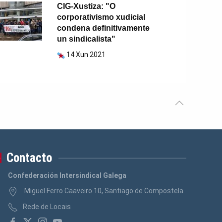
CIG-Xustiza: "O
corporativismo xudicial
condena definitivamente
un sindicalista"
14 Xun 2021
Contacto
Confederación Intersindical Galega
Miguel Ferro Caaveiro 10, Santiago de Compostela
Rede de Locais