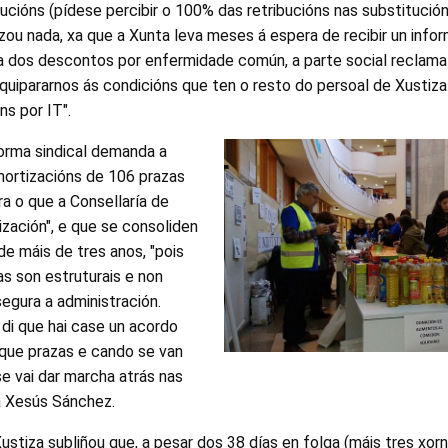
ucións (pídese percibir o 100% das retribucións nas substitucións
zou nada, xa que a Xunta leva meses á espera de recibir un info
 dos descontos por enfermidade común, a parte social reclama
uipararnos ás condicións que ten o resto do persoal de Xustiza 
ns por IT".
forma sindical demanda a
mortizacións de 106 prazas
ra o que a Consellaría de
ización", e que se consoliden
de máis de tres anos, "pois
 son estruturais e non
egura a administración.
di que hai case un acordo
ue prazas e cando se van
se vai dar marcha atrás nas
a Xesús Sánchez.
ustiza subliñou que, a pesar dos 38 días en folga (máis tres xor