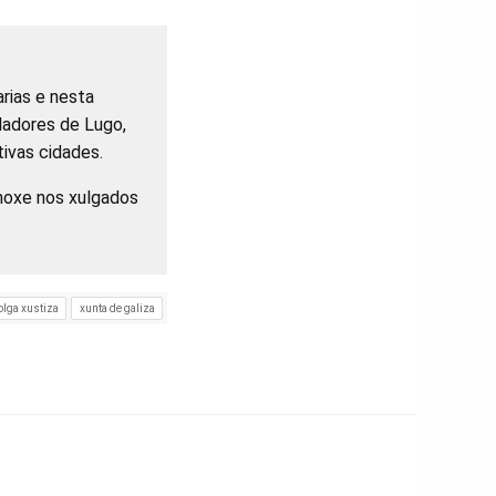
arias e nesta
lladores de Lugo,
ivas cidades.
 hoxe nos xulgados
olga xustiza
xunta de galiza