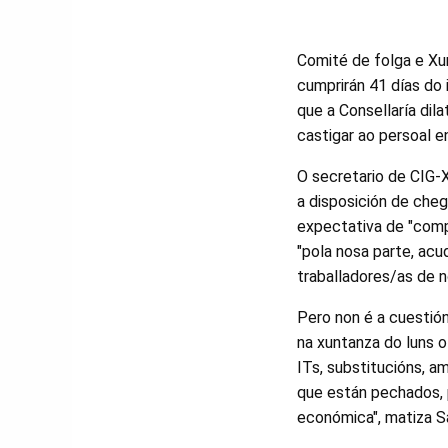
Comité de folga e Xun
cumprirán 41 días do 
que a Consellaría dil
castigar ao persoal en
O secretario de CIG-X
a disposición de che
expectativa de "comp
"pola nosa parte, ac
traballadores/as de 
Pero non é a cuestión 
na xuntanza do luns 
ITs, substitucións, a
que están pechados, 
económica", matiza S