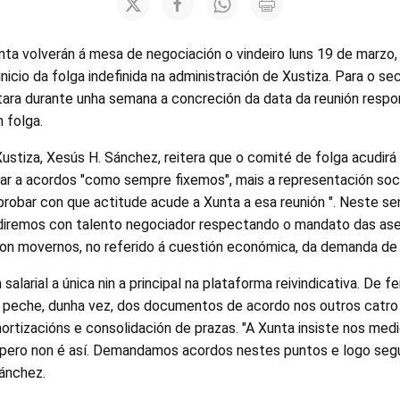
ta volverán á mesa de negociación o vindeiro luns 19 de marzo,
inicio da folga indefinida na administración de Xustiza. Para o se
atara durante unha semana a concreción da data da reunión respo
 folga.
ustiza, Xesús H. Sánchez, reitera que o comité de folga acudirá
gar a acordos "como sempre fixemos", mais a representación soci
robar con que actitude acude a Xunta a esa reunión ". Neste se
udiremos con talento negociador respectando o mandato das a
non movernos, no referido á cuestión económica, da demanda de
salarial a única nin a principal na plataforma reivindicativa. De fe
o peche, dunha vez, dos documentos de acordo nos outros catro
mortizacións e consolidación de prazas. "A Xunta insiste nos me
pero non é así. Demandamos acordos nestes puntos e logo segu
ánchez.