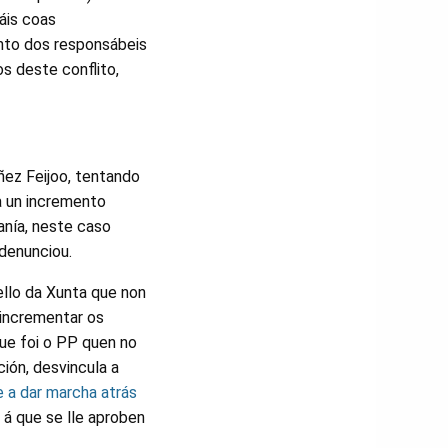
áis coas
anto dos responsábeis
s deste conflito,
ñez Feijoo, tentando
a un incremento
anía, neste caso
 denunciou.
ello da Xunta que non
 incrementar os
que foi o PP quen no
ión, desvincula a
 a dar marcha atrás
 á que se lle aproben