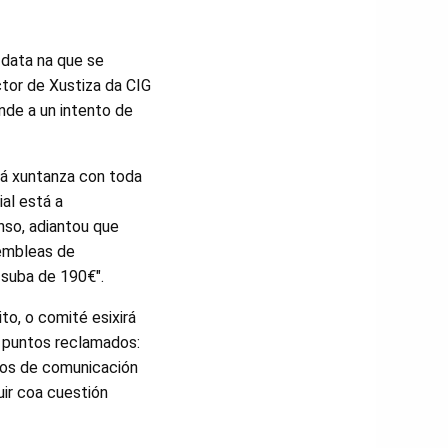
 data na que se
ctor de Xustiza da CIG
nde a un intento de
 á xuntanza con toda
al está a
nso, adiantou que
sembleas de
 suba de 190€".
ito, o comité esixirá
 puntos reclamados:
dios de comunicación
ir coa cuestión