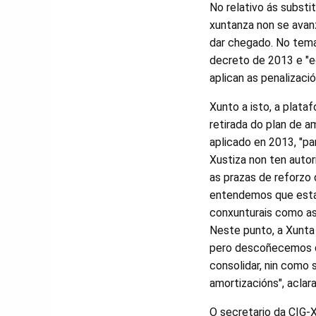
No relativo ás substit
xuntanza non se avan
dar chegado. No tema
decreto de 2013 e "eq
aplican as penalizació
Xunto a isto, a plata
retirada do plan de a
aplicado en 2013, "pa
Xustiza non ten autor
as prazas de reforzo 
entendemos que estas
conxunturais como as
Neste punto, a Xunta 
pero descoñecemos q
consolidar, nin como 
amortizacións", aclar
O secretario da CIG-X