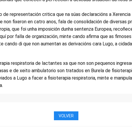
 de representación critica que na súas declaracións a Xerencia 
 non fixeron en catro anos, fala de consolidación de diversas 
propia, que foi unha imposición dunha sentenza Europea, recoñe
quí por falla de organización, minte cando afirma que as fimos
te cando di que non aumentan as derivacións cara Lugo, a cidad
erapia respiratoria de lactantes xa que non son pequenos ingres
sas e de xeito ambulatorio son tratados en Burela de fisiotera
ados a Lugo a facer a fisioterapia respiratoria, minte e manipula.
a.
VOLVER