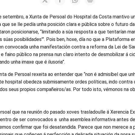
 setembro, a Xunta de Persoal do Hospital da Costa mantivo u
que se lle pedía unha posición clara e pública sobre o futuro da 
taron posicionarse, “limitando a súa resposta a que tentarían ma
as súas posibilidades'”. Pois ben, hoxe, día no que a Plataforma 
en convocada unha manifestación contra a reforma da Lei de Saúd
e faino público na prensa nun claro intento de desmobilizar á c
ando unha imaxe que é ilusoria”.
nta de Persoal rexeita ao entender que “non é admisíbel que u
te hospital obedeza submisamente ordes políticas, indo contra 
dos seus propios compañeiros/as. Por todo isto, vémonos na obri
rsoal que na reunión do pasado xoves trasladoulle á Xerencia Ex
centro de ser convocados a unha asemblea informativa antes des
demos confirmar que foi desatendida. Parece que non merece a 
sionais que coñecen á perfección a delicada situación da nosa s