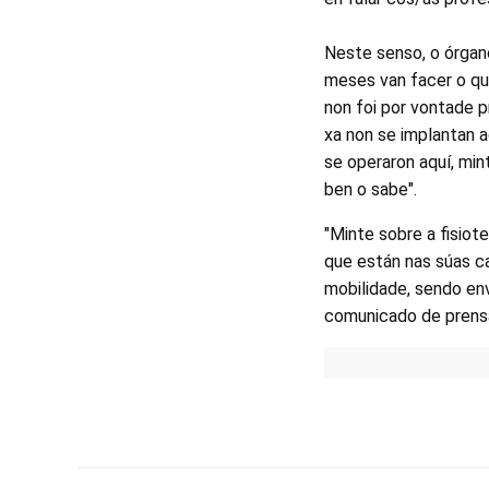
Neste senso, o órgano
meses van facer o que
non foi por vontade 
xa non se implantan a
se operaron aquí, min
ben o sabe".
"Minte sobre a fisiot
que están nas súas ca
mobilidade, sendo envi
comunicado de prens