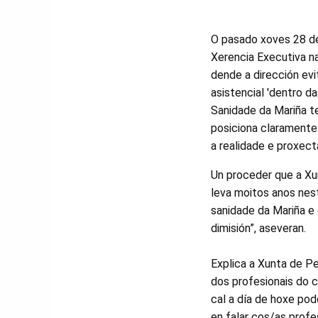
O pasado xoves 28 de
Xerencia Executiva na 
dende a dirección evi
asistencial 'dentro d
Sanidade da Mariña t
posiciona claramente 
a realidade e proxect
Un proceder que a Xu
leva moitos anos nes
sanidade da Mariña e 
dimisión”, aseveran.
Explica a Xunta de Pe
dos profesionais do 
cal a día de hoxe po
en falar cos/as profe