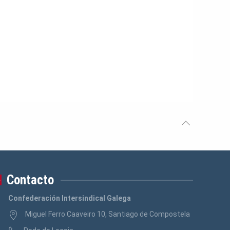
Contacto
Confederación Intersindical Galega
Miguel Ferro Caaveiro 10, Santiago de Compostela