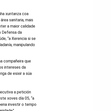
nha xuntanza coa
área sanitaria, mais
nter a maior calidade
en Defensa da
e, “a Xerencia si se
idadanía, manipulando
nha compañeira que
os intereses da
ga de esixir a súa
ecutiva a petición
te xoves día 05, “a
pena investir o tempo
anidade”.