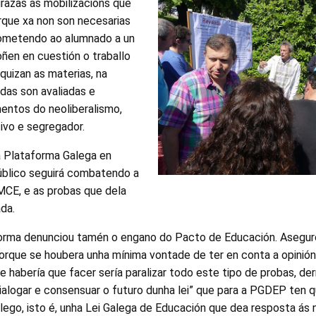
grazas ás mobilizacións que
rque xa non son necesarias
 sometendo ao alumnado a un
oñen en cuestión o traballo
quizan as materias, na
das son avaliadas e
entos do neoliberalismo,
vo e segregador.
a Plataforma Galega en
úblico seguirá combatendo a
CE, e as probas que dela
da.
orma denunciou tamén o engano do Pacto de Educación. Aseguro
 porque se houbera unha mínima vontade de ter en conta a opini
ue habería que facer sería paralizar todo este tipo de probas, d
 dialogar e consensuar o futuro dunha lei” que para a PGDEP ten 
lego, isto é, unha Lei Galega de Educación que dea resposta ás