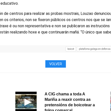
 educativo.
n de centros para realizar as probas mostrais, Louzao denunciou
 os criterios, non se fixeron públicos os centros nos que se ían 
axe é ou non representativa e non se publicaron as instrucións 
están realizando hoxe e que continuarán mañá. “O único que sab
boicot
platafoma galega en defensa 
VOLVER
A CIG chama a toda A
Mariña a reaxir contra as
pretensións de boicotear a
folga comarcal