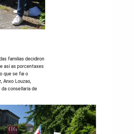
as familias decidiron
ose así as porcentaxes
o que se fai o
z, Anxo Louzao,
 da consellaría de