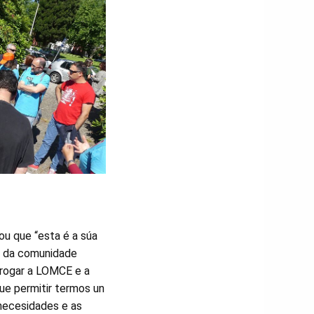
u que “esta é a súa
ón da comunidade
errogar a LOMCE e a
que permitir termos un
 necesidades e as