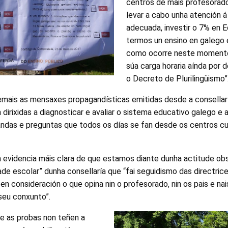
centros de máis profesorado,
levar a cabo unha atención á
adecuada, investir o 7% en E
termos un ensino en galego 
como ocorre neste momento,
súa carga horaria aínda por
o Decreto de Plurilingüismo”
emais as mensaxes propagandísticas emitidas desde a consellar
dirixidas a diagnosticar e avaliar o sistema educativo galego e
ndas e preguntas que todos os días se fan desde os centros c
 evidencia máis clara de que estamos diante dunha actitude obst
de escolar” dunha consellaría que “fai seguidismo das directri
en consideración o que opina nin o profesorado, nin os pais e nai
seu conxunto”.
ue as probas non teñen a