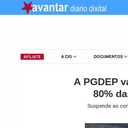
A CIG
DOCUMENTOS
AFÍLIATE
A PGDEP va
80% das
Suspende ao cons