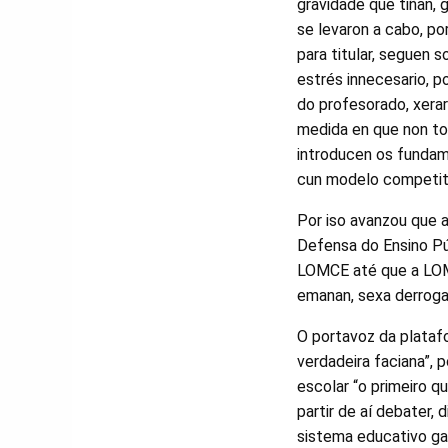
gravidade que tiñan, 
se levaron a cabo, po
para titular, seguen
estrés innecesario, p
do profesorado, xerar
medida en que non to
introducen os fundam
cun modelo competiti
Por iso avanzou que 
Defensa do Ensino P
LOMCE até que a LOM
emanan, sexa derroga
O portavoz da plataf
verdadeira faciana”,
escolar “o primeiro q
partir de aí debater,
sistema educativo ga