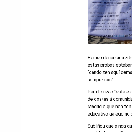
Por iso denunciou ad
estas probas estaban 
“cando ten aquí dema
sempre non”.
Para Louzao “esta é a
de costas á comunida
Madrid e que non ten 
educativo galego no 
Subliñou que aínda q