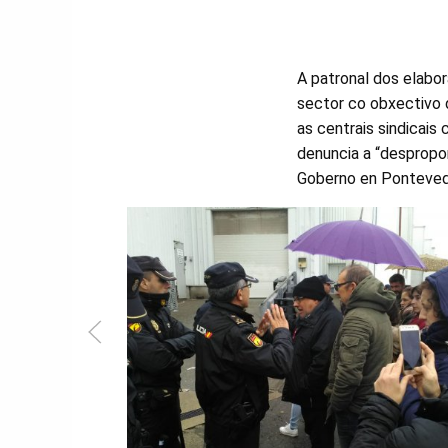
A patronal dos elabo
sector co obxectivo
as centrais sindicais
denuncia a “despropo
Goberno en Ponteved