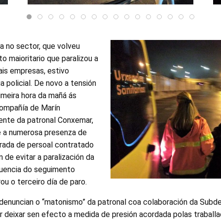
ga no sector, que volveu
o maioritario que paralizou a
ais empresas, estivo
a policial. De novo a tensión
imeira hora da mañá ás
compañía de Marín
ente da patronal Conxemar,
de a numerosa presenza de
trada de persoal contratado
 de evitar a paralización da
uencia do seguimento
rou o terceiro día de paro.
nuncian o “matonismo” da patronal coa colaboración da Subdel
ar deixar sen efecto a medida de presión acordada polas trabal