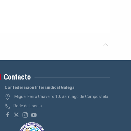
Contacto
Confederación Intersindical Galega
Miguel Ferro Caaveiro 10, Santiago de Compostela
Rede de Locais