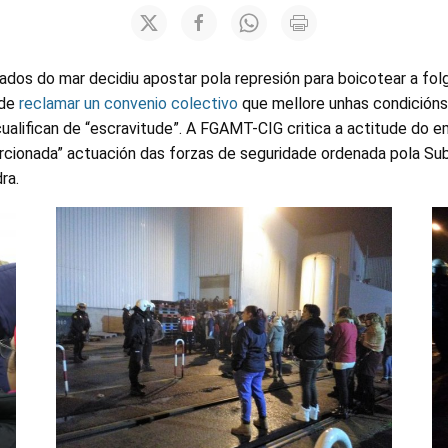
rados do mar decidiu apostar pola represión para boicotear a fo
 de
reclamar un convenio colectivo
que mellore unhas condicións
 cualifican de “escravitude”. A FGAMT-CIG critica a actitude do 
rcionada” actuación das forzas de seguridade ordenada pola Su
ra.