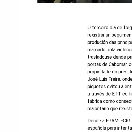
O terceiro día de fol
rexistrar un seguiment
produción das princip
marcado pola violenci
trasladouse dende pr
portas de Cabomar, 
propiedade do presid
José Luis Freire, on
piquetes evitou a en
a través de ETT co fin
fábrica como consec
maioritario que rexist
Dende a FGAMT-CIG de
española para intent