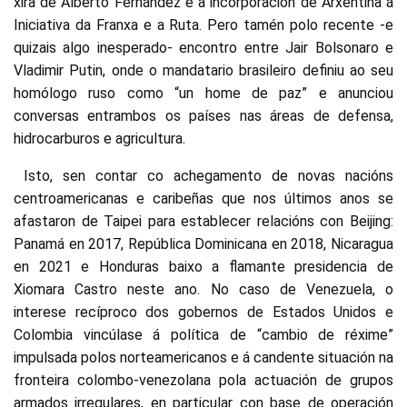
xira de Alberto Fernández e a incorporación de Arxentina á
Iniciativa da Franxa e a Ruta. Pero tamén polo recente -e
quizais algo inesperado- encontro entre Jair Bolsonaro e
Vladimir Putin, onde o mandatario brasileiro definiu ao seu
homólogo ruso como “un home de paz” e anunciou
conversas entrambos os países nas áreas de defensa,
hidrocarburos e agricultura.
Isto, sen contar co achegamento de novas nacións
centroamericanas e caribeñas que nos últimos anos se
afastaron de Taipei para establecer relacións con Beijing:
Panamá en 2017, República Dominicana en 2018, Nicaragua
en 2021 e Honduras baixo a flamante presidencia de
Xiomara Castro neste ano. No caso de Venezuela, o
interese recíproco dos gobernos de Estados Unidos e
Colombia vincúlase á política de “cambio de réxime”
impulsada polos norteamericanos e á candente situación na
fronteira colombo-venezolana pola actuación de grupos
armados irregulares, en particular con base de operación