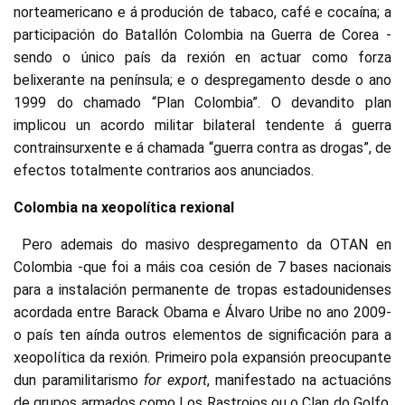
norteamericano e á produción de tabaco, café e cocaína; a
participación do Batallón Colombia na Guerra de Corea -
sendo o único país da rexión en actuar como forza
belixerante na península; e o despregamento desde o ano
1999 do chamado “Plan Colombia”. O devandito plan
implicou un acordo militar bilateral tendente á guerra
contrainsurxente e á chamada “guerra contra as drogas”, de
efectos totalmente contrarios aos anunciados.
Colombia na xeopolítica rexional
Pero ademais do masivo despregamento da OTAN en
Colombia -que foi a máis coa cesión de 7 bases nacionais
para a instalación permanente de tropas estadounidenses
acordada entre Barack Obama e Álvaro Uribe no ano 2009-
o país ten aínda outros elementos de significación para a
xeopolítica da rexión. Primeiro pola expansión preocupante
dun paramilitarismo
for export
, manifestado na actuacións
de grupos armados como Los Rastrojos ou o Clan do Golfo,