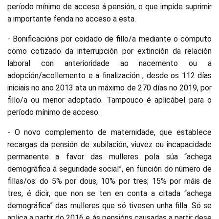
período mínimo de acceso á pensión, o que impide suprimir
a importante fenda no acceso a esta.
- Bonificacións por coidado de fillo/a mediante o cómputo
como cotizado da interrupción por extinción da relación
laboral con anterioridade ao nacemento ou a
adopción/acollemento e a finalización , desde os 112 días
iniciais no ano 2013 ata un máximo de 270 días no 2019, por
fillo/a ou menor adoptado. Tampouco é aplicábel para o
período mínimo de acceso.
- O novo complemento de maternidade, que establece
recargas da pensión de xubilación, viuvez ou incapacidade
permanente a favor das mulleres pola súa “achega
demográfica á seguridade social”, en función do número de
fillas/os: do 5% por dous, 10% por tres; 15% por máis de
tres, é dicir, que non se ten en conta a citada “achega
demográfica” das mulleres que só tivesen unha filla. Só se
aplica a partir do 2016 e ás pensións causadas a partir dese