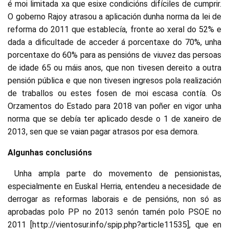
é moi limitada xa que esixe condicións difíciles de cumprir.
O goberno Rajoy atrasou a aplicación dunha norma da lei de
reforma do 2011 que establecía, fronte ao xeral do 52% e
dada a dificultade de acceder á porcentaxe do 70%, unha
porcentaxe do 60% para as pensións de viuvez das persoas
de idade 65 ou máis anos, que non tivesen dereito a outra
pensión pública e que non tivesen ingresos pola realización
de traballos ou estes fosen de moi escasa contía. Os
Orzamentos do Estado para 2018 van poñer en vigor unha
norma que se debía ter aplicado desde o 1 de xaneiro de
2013, sen que se vaian pagar atrasos por esa demora.
Algunhas conclusións
Unha ampla parte do movemento de pensionistas,
especialmente en Euskal Herria, entendeu a necesidade de
derrogar as reformas laborais e de pensións, non só as
aprobadas polo PP no 2013 senón tamén polo PSOE no
2011 [http://vientosur.info/spip.php?article11535], que en