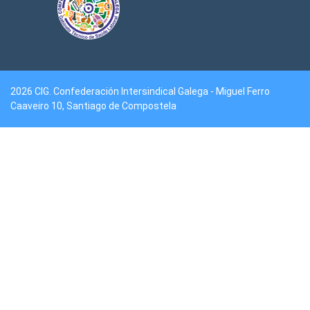
2026 CIG. Confederación Intersindical Galega - Miguel Ferro
Caaveiro 10, Santiago de Compostela