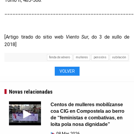
Tomo II, 485-508.
________________________________________________
[Artigo tirado do sitio web
Viento Sur
, do 3 de xullo de
2018]
fenda de xénero
mulleres
pensións
xubilación
VOLVER
Novas relacionadas
Centos de mulleres mobilízanse
coa CIG en Compostela ao berro
de “feministas e combativas, en
loita pola nosa dignidade”
08 Mar 2026