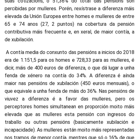
súas cotizacións, o 51,36% do total das pensións son
percibidas por mulleres. Porén, rexístrase a diferenza máis
elevada da Unión Europea entre homes e mulleres de entre
65 e 74 anos (27, 2 puntos) na cobertura da pensión
contributiva máis frecuente e, en xeral, de maior contía, a
de xubilación.
A contía media do conxunto das pensións a inicios do 2018
era de 1.151,5 para os homes e 728,33 para as mulleres, é
dicir, máis de 400 euros de diferenza, o que dá lugar a unha
fenda de xénero na contía do 34%. A diferenza é aínda
maior nas pensións de xubilación (450 euros mensuais), o
que equivale a unha fenda de máis do 36%. Nas pensións de
viuvez a diferenza é a favor das mulleres, pero os
perceptores homes simultanean en proporción moito máis
elevada que as mulleres esta pensión con ingresos do
traballo ou outras pensións (basicamente xubilación e
incapacidade). As mulleres están moito máis representadas
nos tramos de menor contía, mentres que só o 16% de que