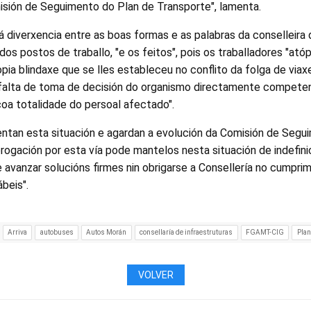
ión de Seguimento do Plan de Transporte", lamenta.
 diverxencia entre as boas formas e as palabras da conselleira 
 dos postos de traballo, "e os feitos", pois os traballadores "a
ia blindaxe que se lles estableceu no conflito da folga de viax
 falta de toma de decisión do organismo directamente competen
coa totalidade do persoal afectado".
entan esta situación e agardan a evolución da Comisión de Segui
rogación por esta vía pode mantelos nesta situación de indefin
 avanzar solucións firmes nin obrigarse a Consellería no cumpri
beis".
Arriva
autobuses
Autos Morán
consellaría de infraestruturas
FGAMT-CIG
Plan
VOLVER