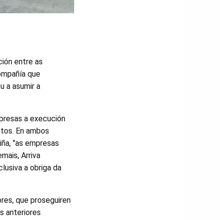
ción entre as
ompañía que
u a asumir a
mpresas a execución
ntos. En ambos
iña, "as empresas
mais, Arriva
lusiva a obriga da
dores, que proseguiren
s anteriores