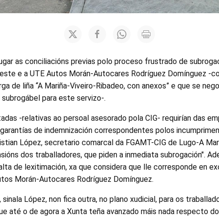
ugar as conciliacións previas polo proceso frustrado de subroga
oeste e a UTE Autos Morán-Autocares Rodríguez Domínguez -c
a de liña “A Mariña-Viveiro-Ribadeo, con anexos” e que se nego
 subrogábel para este servizo-.
das -relativas ao persoal asesorado pola CIG- requirían das e
 garantías de indemnización correspondentes polos incumprime
ristian López, secretario comarcal da FGAMT-CIG de Lugo-A Mar
ións dos traballadores, que piden a inmediata subrogación". Ade
lta de lexitimación, xa que considera que lle corresponde en exc
utos Morán-Autocares Rodríguez Domínguez.
 sinala López, non fica outra, no plano xudicial, para os traballa
ue até o de agora a Xunta teña avanzado máis nada respecto do