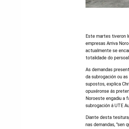
Este martes tiveron l
empresas Arriva Nor
actualmente se encarg
totalidade do persoal
As demandas presenta
da subrogación ou as
supostos, explica Ch
opuxéronse ás pretens
Noroeste engadiu a fa
subrogación á UTE A
Diante desta tesitura,
nas demandas, "sen q