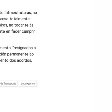
de Infraestruturas, no
tópanse totalmente
eiros, no tocante ás
te en facer cumprir
mento, "resignados a
ición permanente ao
mento dos acordos,
 de Transporte
subrogación