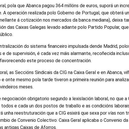
ral, pola que Abanca pagou 364 millóns de euros, suporá un inc
. A operación realizada polo Goberno de Portugal, que obterá u
emellante á cotización nos mercados da banca mediana), deixa t
ión das Caixas Galegas levado adiante polo Partido Popular, qu
úblico.
ntralización do sistema financeiro impulsada dende Madrid, pol
 e de supervisión, é cada vez máis alarmante, recoñecida inclu
 favorecendo este proceso de concentración.
oral, as Seccións Sindicais da CIG na Caixa Geral e en Abanca, v
 onte mesmo pola tarde tiveron a primeira reunión para analizar
 vindeiros meses.
 negociación obrigatorio segundo a lexislación laboral, no que 
 todos e cada un dos postos de traballo e as condicións laborai
á unha reestruturación que a CIG esixirá que sexa por vías non t
ambio de Convenio Colectivo: Caixa Geral aplicaba o Convenio da
s antigas Caixas de Aforros.