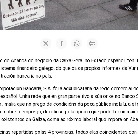
rte de Abanca do negocio da Caixa Geral no Estado español, ten 
 sistema financeiro galego, do que xa os propios informes da Xun
ración bancaria no país.
poración Bancaria, S.A. foi a adxudicataria da rede comercial d
spañol. Unha rede que en gran parte tivo a súa orixe no Banco 
, malia que no prego de condicións da poxa pública incluíu, a e
to sobre o emprego, decidiuse pola opción que pode ter un maior
 existentes en Galiza, coma ao réxime laboral que impera en Aba
icinas repartidas polas 4 provincias, todas elas coincidentes con