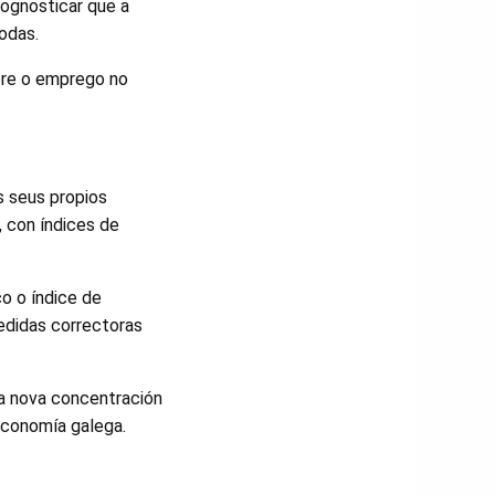
rognosticar que a
odas.
bre o emprego no
s seus propios
 con índices de
o o índice de
edidas correctoras
ta nova concentración
economía galega.