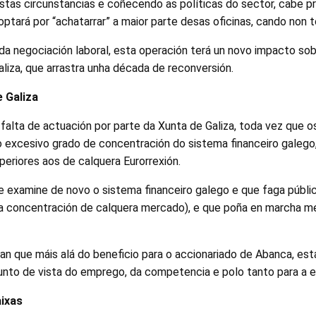
stas circunstancias e coñecendo as políticas do sector, cabe p
ptará por “achatarrar” a maior parte desas oficinas, cando non t
 negociación laboral, esta operación terá un novo impacto so
liza, que arrastra unha década de reconversión.
e Galiza
 falta de actuación por parte da Xunta de Galiza, toda vez que o
o excesivo grado de concentración do sistema financeiro galego,
eriores aos de calquera Eurorrexión.
 examine de novo o sistema financeiro galego e que faga públic
 a concentración de calquera mercado), e que poña en marcha m
an que máis alá do beneficio para o accionariado de Abanca, es
unto de vista do emprego, da competencia e polo tanto para a 
aixas