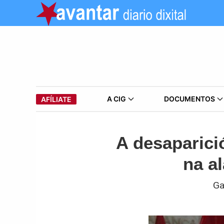
A CIG
DOCUMENTOS
AFÍLIATE
A desaparici
na a
Ga