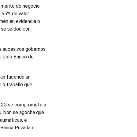
remento do negocio
n 65% do valor
amén en evidencia o
e se saldou con
os sucesivos gobernos
so polo Banco de
iñan facendo un
 o traballo que
a CIG se compromete a
s. Non se agocha que
raumáticas, e
 Banca Privada e