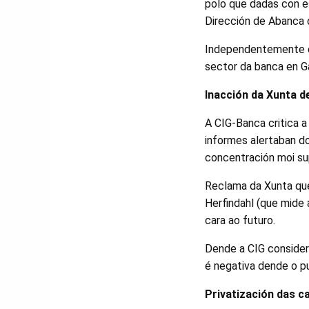
polo que dadas con e
Dirección de Abanca o
Independentemente da
sector da banca en Ga
Inacción da Xunta d
A CIG-Banca critica a
informes alertaban d
concentración moi sup
Reclama da Xunta que
Herfindahl (que mide
cara ao futuro.
Dende a CIG consider
é negativa dende o p
Privatización das c