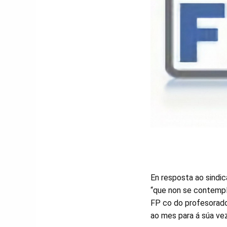
En resposta ao sindi
“que non se contempla
FP co do profesorado
ao mes para á súa ve