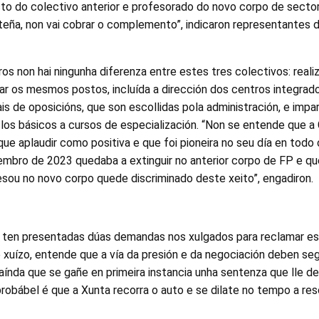
to do colectivo anterior e profesorado do novo corpo de sector
 teña, non vai cobrar o complemento”, indicaron representantes
ros non hai ningunha diferenza entre estes tres colectivos: rea
ar os mesmos postos, incluída a dirección dos centros integrad
ais de oposicións, que son escollidas pola administración, e im
los básicos a cursos de especialización. “Non se entende que a 
que aplaudir como positiva e que foi pioneira no seu día en todo 
embro de 2023 quedaba a extinguir no anterior corpo de FP e qu
resou no novo corpo quede discriminado deste xeito”, engadiron.
o ten presentadas dúas demandas nos xulgados para reclamar est
 xuízo, entende que a vía da presión e da negociación deben seg
e aínda que se gañe en primeira instancia unha sentenza que lle d
obábel é que a Xunta recorra o auto e se dilate no tempo a reso