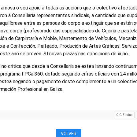
no amosa o seu apoio a todas as accións que o colectivo afectad
aron á Consellaría representantes sindicais, a cantidade que su
uilíbrase entre as persoas do corpo a extinguir que se están x
ovo corpo (profesorado das especialidades de Cociña e pastelar
ación de Carpintaría e Moble, Mantemento de Vehículos, Mecan
xe e Confección, Peiteado, Produción de Artes Gráficas, Serviz
 este ano se prevén 70 novas prazas nas oposicións de xuño.
ino critica que desde a Consellaría se estea lanzando continu
o programa FPGal360, dotado segundo cifras oficiais con 24 mill
 estea negando o pagamento deste complemento a un colectivo 
mación Profesional en Galiza.
CIG-Ensino
VOLVER