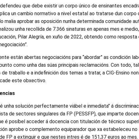
defendeu que debe existir un corpo único de ensinantes encadr
mplica un cambio normativo a nivel estatal ao tratarse dun corpo
o malia aprobar as oposición nunha determinada comunidade au
realizou unha recollida de 7.366 sinaturas en apenas mes e medio,
ducación, Pilar Alegría, en xuño de 2022, obtendo como respos
negociación”.
nte están abertas negociacións para “abordar” as condición lab
e punto como unha das súas principais reclamacións. Con todo, t
de traballo e a indefinición dos temas a tratar, a CIG-Ensino non
cade este obxectivo.
encias
 é unha solución perfectamente viábel e inmediata" á discriminaci
ista de sectores singulares da FP (PESSFP), que imparte docen
e é posíbel acceder á docencia con titulación de técnico superi
ación aprobe o complemento equiparador que xa estabeleceu no
de FP a extinguir e que nestes intres é de 151,37 euros ao mes.