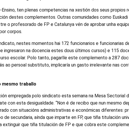
IG-Ensino, ten plenas competencias na xestión dos seus propios 
ación destes complementos. Outras comunidades como Euskadi 
tre o profesorado de FP e Catalunya vén de aprobar unha equip
por corpos.
dicato, nestes momentos hai 172 funcionarios e funcionarias de
 ingresaron na docencia estes dous últimos cursos) e 115 doce
curso escolar. Polo tanto, pagarlle este complemento a 287 do
s ao persoal substituto, implicaría un gasto irrelevante nas con
lo mesmo traballo
ción empregada polo sindicato esta semana na Mesa Sectorial d
mate con esta desigualdade. “Non é de recibo que nun mesmo d
orado con situacións administrativas e económicas diferentes: 
o de secundaria, aínda que imparte en FP, que tiña titulación univ
a extinguir que tiña titulación de FP e que cobra este complem