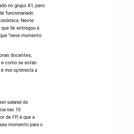
ado no grupo A1, pero
 de funcionariado
tonómica. Neste
 que lle entregou á
ta que “nese momento
orais docentes,
al e como se están
 é moi optimista a
on salarial do
cia nas 10
or de FP, é que a
 seu momento para o