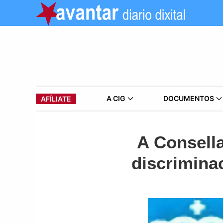
A CIG
DOCUMENTOS
AFÍLIATE
A Consella
discriminac