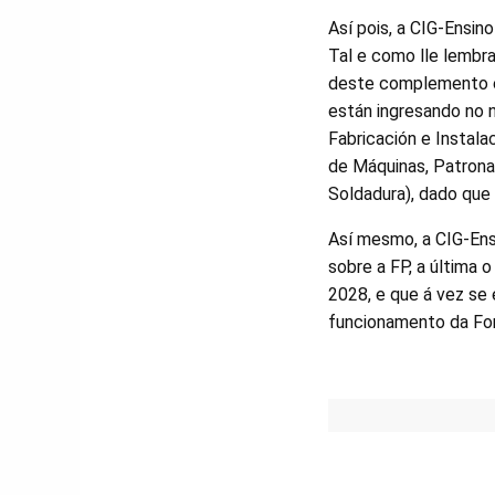
Así pois, a CIG-Ensi
Tal e como lle lembr
deste complemento eq
están ingresando no n
Fabricación e Instal
de Máquinas, Patrona
Soldadura), dado que
Así mesmo, a CIG-Ens
sobre a FP, a última 
2028, e que á vez se
funcionamento da For