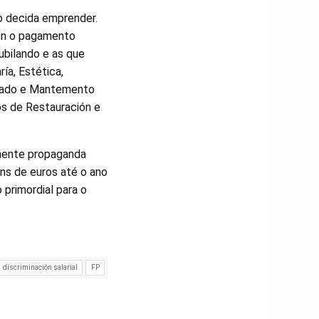
o decida emprender.
pón o pagamento
ubilando e as que
ía, Estética,
izado e Mantemento
os de Restauración e
amente propaganda
óns de euros até o ano
primordial para o
discriminación salarial
FP