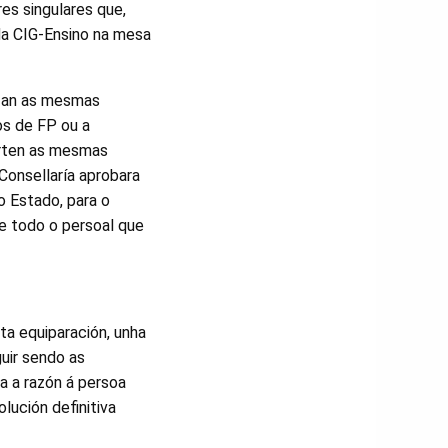
es singulares que,
 da CIG-Ensino na mesa
lizan as mesmas
os de FP ou a
parten as mesmas
Consellaría aprobara
o Estado, para o
e todo o persoal que
a equiparación, unha
uir sendo as
ea a razón á persoa
lución definitiva