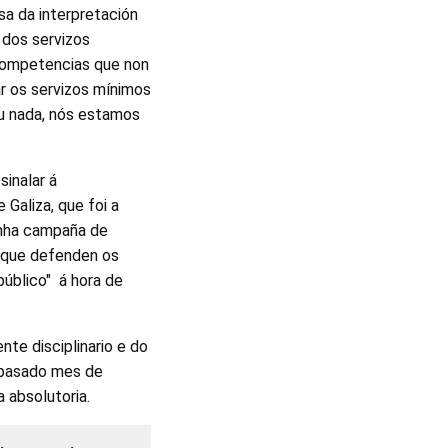
sa da interpretación
 dos servizos
competencias que non
ar os servizos mínimos
ou nada, nós estamos
inalar á
 Galiza, que foi a
nunha campaña de
ns que defenden os
público" á hora de
nte disciplinario e do
o pasado mes de
 absolutoria.