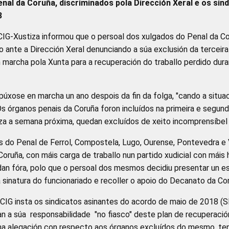
nal da Coruña, discriminados pola Dirección Xeral e os sin
8
CIG-Xustiza informou que o persoal dos xulgados do Penal da C
o ante a Dirección Xeral denunciando a súa exclusión da terceira
 marcha pola Xunta para a recuperación do traballo perdido dura
 púxose en marcha un ano despois da fin da folga, "cando a situ
 Os órganos penais da Coruña foron incluídos na primeira e segun
za a semana próxima, quedan excluídos de xeito incomprensíbel 
 do Penal de Ferrol, Compostela, Lugo, Ourense, Pontevedra e 
Coruña, con máis carga de traballo nun partido xudicial con máis
edan fóra, polo que o persoal dos mesmos decidiu presentar un e
 sinatura do funcionariado e recoller o apoio do Decanato da Cor
 CIG insta os sindicatos asinantes do acordo de maio de 2018 (
 a súa responsabilidade "no fiasco" deste plan de recuperación
nha alegación con respecto aos órganos excluídos do mesmo, te