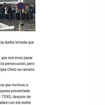
cia dunha letrada que
e que non imos pasar
sta persecución, pero
ropia Chelo ao remate
cia que motivou a
a queixa presentada
do TSXG, despois de
alara con ela nunha