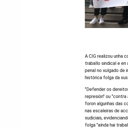
A CIG realizou unha 
traballo sindical e e
penal no xulgado de in
histórica folga da xu
"Defender os dereitos
represión" ou "contra 
foron algunhas das c
nas escaleiras de ac
xudiciais, evidencian
folga "aínda hai traba