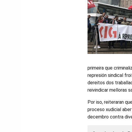
primeira que criminal
represión sindical fr
dereitos dos traballa
reivindicar melloras sa
Por iso, reiteraran qu
proceso xudicial aber
decembro contra dive