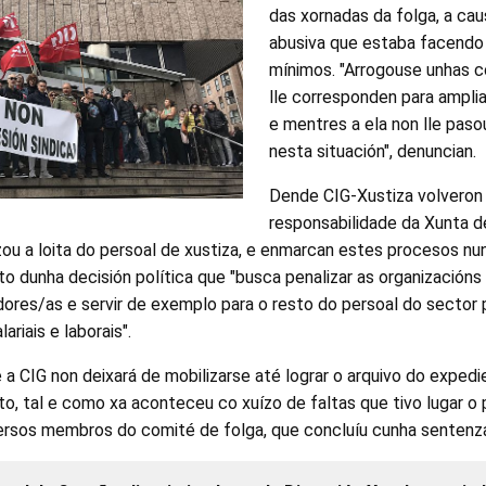
das xornadas da folga, a cau
abusiva que estaba facendo
mínimos. "Arrogouse unhas 
lle corresponden para ampli
e mentres a ela non lle pas
nesta situación", denuncian.
Dende CIG-Xustiza volveron s
responsabilidade da Xunta de
izou a loita do persoal de xustiza, e enmarcan estes procesos 
oito dunha decisión política que "busca penalizar as organizació
dores/as e servir de exemplo para o resto do persoal do sector 
lariais e laborais".
e a CIG non deixará de mobilizarse até lograr o arquivo do expedie
to, tal e como xa aconteceu co xuízo de faltas que tivo lugar 
rsos membros do comité de folga, que concluíu cunha sentenza