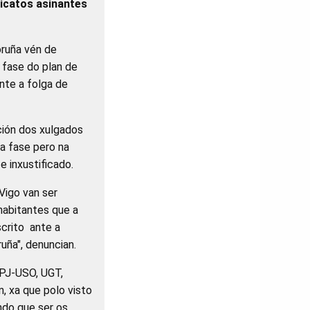
dicatos asinantes
oruña vén de
 fase do plan de
nte a folga de
ación dos xulgados
da fase pero na
e inxustificado.
Vigo van ser
 habitantes que a
scrito ante a
uña", denuncian.
SPJ-USO, UGT,
, xa que polo visto
ndo que ser os