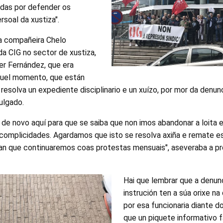
das por defender os
rsoal da xustiza".
a compañeira Chelo
a CIG no sector de xustiza,
er Fernández, que era
quel momento, que están
esolva un expediente disciplinario e un xuízo, por mor da denun
ulgado.
de novo aquí para que se saiba que non imos abandonar a loita 
 complicidades. Agardamos que isto se resolva axiña e remate e
iban que continuaremos coas protestas mensuais", aseveraba a p
Hai que lembrar que a denun
instrución ten a súa orixe n
por esa funcionaria diante 
que un piquete informativo f