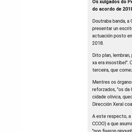
Os xulgados do Pe
do acordo de 201
Doutraba banda, a 
presentar un escrit
actuación posto en
2018.
Dito plan, lembran,
xa era insostíbel".
terceira, que come
Mentres os órganos
reforzados, "os da 
cidade olívica, qu
Dirección Xeral coa
A este respecto, a
CCOO) a que asuman
"non fixeron ningu