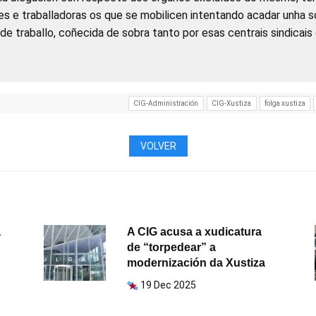
es e traballadoras os que se mobilicen intentando acadar unha s
de traballo, coñecida de sobra tanto por esas centrais sindicai
CIG-Administración
CIG-Xustiza
folga xustiza
VOLVER
a
A CIG acusa a xudicatura
de “torpedear” a
modernización da Xustiza
19 Dec 2025