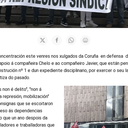
concentración este venres nos xulgados da Coruña en defensa d
n apoio á compañeira Chelo e ao compañeiro Javier, que están p
strución nº 1 e dun expediente disciplinario, por exercer o seu l
stiza do pasado.
 non é delito", "non á
a represión, mobilización"
onsignas que se escoitaron
ceso ás dependencias
do que un ano despois da
lladores e traballadoras que