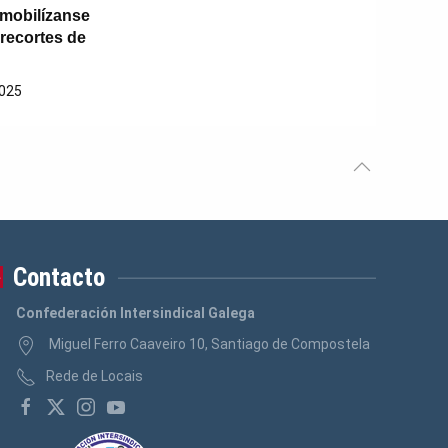
mobilízanse
 recortes de
2025
Contacto
Confederación Intersindical Galega
Miguel Ferro Caaveiro 10, Santiago de Compostela
Rede de Locais