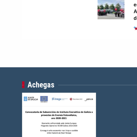
e
A
d
Achegas