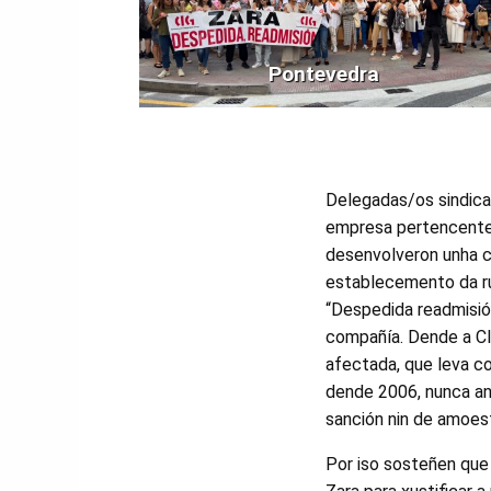
Pontevedra
Delegadas/os sindicai
empresa pertencente
desenvolveron unha 
establecemento da r
“Despedida readmisión
compañía. Dende a CI
afectada, que leva 
dende 2006, nunca ant
sanción nin de amoes
Por iso sosteñen qu