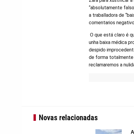
Zara para xustificar a
“absolutamente falso
a traballadora de “
bai
comentarios negativo
O que está claro é 
unha baixa médica pro
despido improcedente
de forma totalmente 
reclamaremos a nulida
Novas relacionadas
A