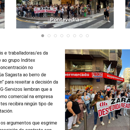
Pontevedra
s e traballadoras/es da
 ao grupo Inditex
concentración no
úa Sagasta ao berro de
” para rexeitar a decisión da
G-Servizos lembran que a
como comercial na empresa
es recibira ningún tipo de
tación.
e os argumentos que esgrime