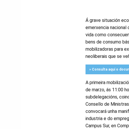
Á grave situación eco
emerxencia nacional 
vida como consecuenc
bens de consumo bási
mobilizadoras para exi
neoliberais que se ve
» Consulta aquí o doc
A primeira mobilizació
de marzo, ás 11:00 ho
subdelegacións, coin
Consello de Ministras 
convocará unha manif
industria e do empreg
Campus Sur, en Compo