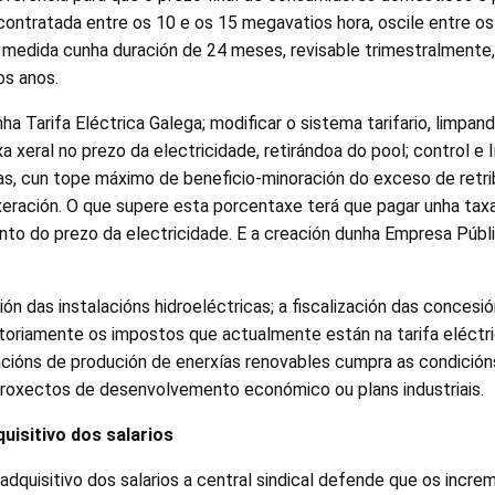
ontratada entre os 10 e os 15 megavatios hora, oscile entre os
medida cunha duración de 24 meses, revisable trimestralmente, 
os anos.
ha Tarifa Eléctrica Galega; modificar o sistema tarifario, limpan
a xeral no prezo da electricidade, retirándoa do pool; control e 
cas, cun tope máximo de beneficio-minoración do exceso de retr
eración. O que supere esta porcentaxe terá que pagar unha taxa
nto do prezo da electricidade. E a creación dunha Empresa Públ
ión das instalacións hidroeléctricas; a fiscalización das concesi
sitoriamente os impostos que actualmente están na tarifa eléctr
acións de produción de enerxías renovables cumpra as condición
proxectos de desenvolvemento económico ou plans industriais.
uisitivo dos salarios
 adquisitivo dos salarios a central sindical defende que os increm