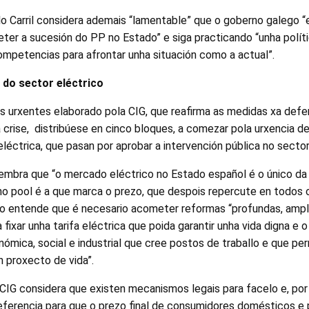
o Carril considera ademais “lamentable” que o goberno galego “
er a sucesión do PP no Estado” e siga practicando “unha políti
mpetencias para afrontar unha situación como a actual”.
 do sector eléctrico
 urxentes elaborado pola CIG, que reafirma as medidas xa defe
 crise, distribúese en cinco bloques, a comezar pola urxencia de
eléctrica, que pasan por aprobar a intervención pública no sector
lembra que “o mercado eléctrico no Estado español é o único da
 no pool é a que marca o prezo, que despois repercute en todos
so entende que é necesario acometer reformas “profundas, ampla
a fixar unha tarifa eléctrica que poida garantir unha vida digna 
ómica, social e industrial que cree postos de traballo e que per
 proxecto de vida”.
 CIG considera que existen mecanismos legais para facelo e, por
eferencia para que o prezo final de consumidores domésticos e 