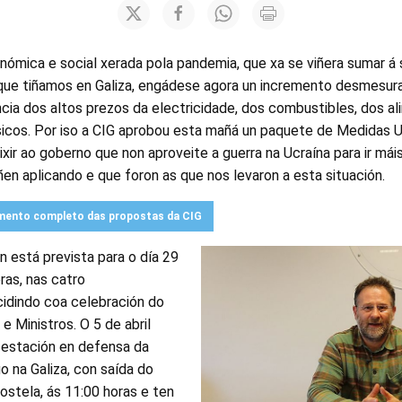
nómica e social xerada pola pandemia, que xa se viñera sumar á 
que tiñamos en Galiza, engádese agora un incremento desmesura
ia dos altos prezos da electricidade, dos combustibles, dos a
cos. Por iso a CIG aprobou esta mañá un paquete de Medidas U
xir ao goberno que non aproveite a guerra na Ucraína para ir máis
ñen aplicando e que foron as que nos levaron a esta situación.
umento completo das propostas da CIG
n está prevista para o día 29
ras, nas catro
cidindo coa celebración do
e Ministros. O 5 de abril
estación en defensa da
o na Galiza, con saída do
stela, ás 11:00 horas e ten