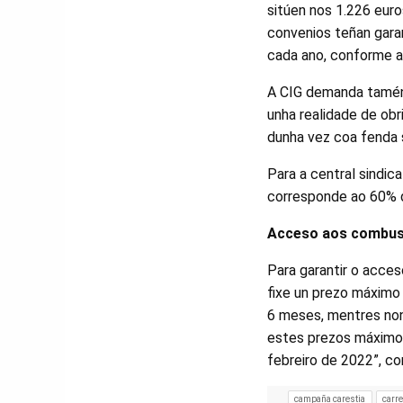
sitúen nos 1.226 euro
convenios teñan garan
cada ano, conforme a
A CIG demanda tamén 
unha realidade de obr
dunha vez coa fenda s
Para a central sindic
corresponde ao 60% d
Acceso aos combus
Para garantir o acce
fixe un prezo máximo 
6 meses, mentres non 
estes prezos máximos
febreiro de 2022”, co
campaña carestia
carre