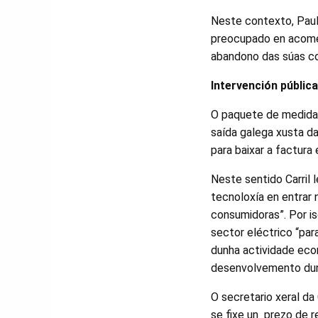
Neste contexto, Paul
preocupado en acomet
abandono das súas co
Intervención pública
O paquete de medidas
saída galega xusta da
para baixar a factura 
Neste sentido Carril 
tecnoloxía en entrar
consumidoras”. Por i
sector eléctrico “par
dunha actividade econ
desenvolvemento dun
O secretario xeral da
se fixe un prezo de r