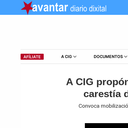
A CIG
DOCUMENTOS
AFÍLIATE
A CIG propón
carestía 
Convoca mobilización