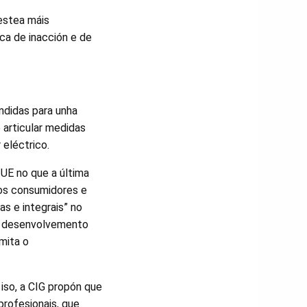
estea máis
ca de inacción e de
ndidas para unha
 articular medidas
 eléctrico.
 UE no que a última
 os consumidores e
s e integrais” no
e o desenvolvemento
mita o
 iso, a CIG propón que
profesionais, que