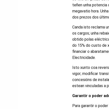
teñen unha potencia c
megavatio hora. Unha 
dos prezos dos últim
Canda isto reclama un
os cargos; unha rebaix
obtido polas eléctri
do 15% do custo de x
financiar o abaratame
Electricidade.
Isto xunto coa revers
vigor; modificar tran
concesións de instal
estean vinculadas a 
Garantir o poder adq
Para garantir o poder