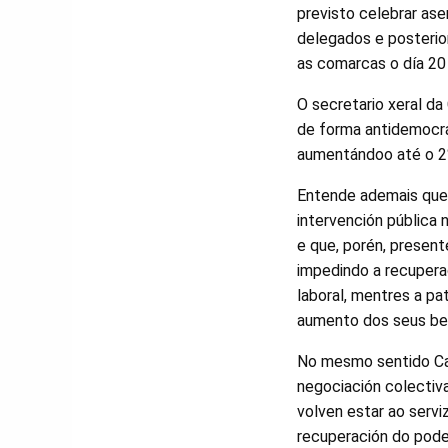
previsto celebrar as
delegados e posterio
as comarcas o día 20 
O secretario xeral da
de forma antidemocrá
aumentándoo até o 2
Entende ademais que
intervención pública 
e que, porén, presen
impedindo a recuperac
laboral, mentres a pa
aumento dos seus ben
No mesmo sentido Car
negociación colectiv
volven estar ao servi
recuperación do poder