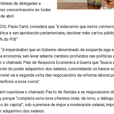
embleas de delegadas e
res concentracións en todas
de abril.
 CIG, Paulo Carril, considera que “é indecente que neste contex
tica e sen aprobación parlamentaria, destinar máis cartos públ
% do PIB”.
 “é imperdoábel que un Goberno denominado de esquerda siga 
na economía, sen levar adiante cambios profundos nas políticas 
te o chamado Plan de Resposta Económica á Guerra que “busca a 
ión do poder adquisitivo dos salarios, consolidando os baixos sa
tronal vai á segunda volta das negociacións da reforma laboral pa
eficios a nosa costa”.
ril cuestiona o chamado Pacto de Rendas e as negociacións do
a, porque “completa esta nova ofensiva onde, de novo, o diálogo
zo do capital”, sob a premisa de impor a moderación salarial, imp
 adquisitivo dos salarios.