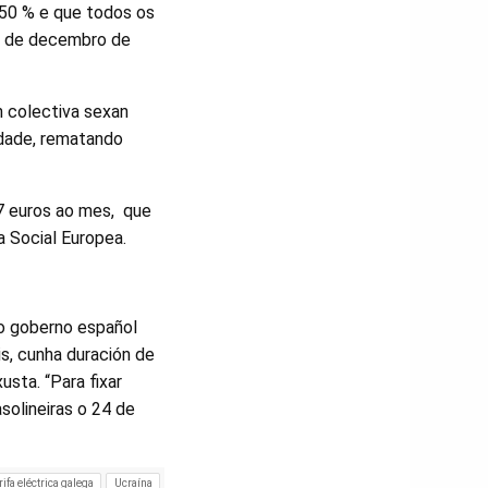
4,50 % e que todos os
 31 de decembro de
 colectiva sexan
ldade, rematando
67 euros ao mes, que
 Social Europea.
 o goberno español
is, cunha duración de
usta. “Para fixar
olineiras o 24 de
rifa eléctrica galega
Ucraína