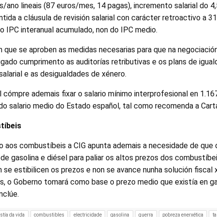
s/ano lineais (87 euros/mes, 14 pagas), incremento salarial do 
tida a cláusula de revisión salarial con carácter retroactivo a
o IPC interanual acumulado, non do IPC medio.
que se aproben as medidas necesarias para que na negociación
igado cumprimento as auditorías retributivas e os plans de igua
alarial e as desigualdades de xénero.
al cómpre ademais fixar o salario mínimo interprofesional en 1.1
o salario medio do Estado español, tal como recomenda a Carta
tíbeis
so aos combustíbeis a CIG apunta ademais a necesidade de que
de gasolina e diésel para paliar os altos prezos dos combustíbe
se estibilicen os prezos e non se avance nunha solución fiscal x
, o Goberno tomará como base o prezo medio que existía en gas
nclúe.
stía da vida
combustibles
electricidade
gasolina
guerra
pobreza enerxética
ta