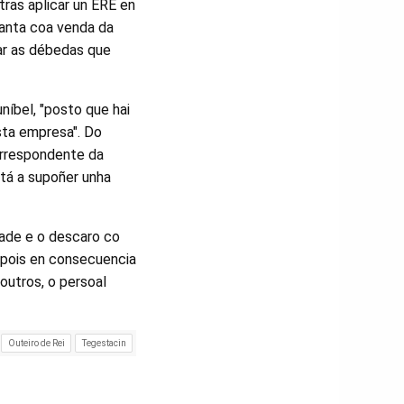
ras aplicar un ERE en
lanta coa venda da
gar as débedas que
níbel, "posto que hai
sta empresa". Do
orrespondente da
stá a supoñer unha
dade e o descaro co
 pois en consecuencia
outros, o persoal
Outeiro de Rei
Tegestacin