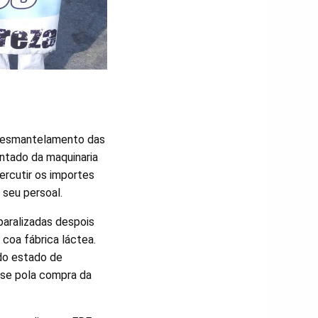
 desmantelamento das
ntado da maquinaria
ercutir os importes
 seu persoal.
 paralizadas despois
coa fábrica láctea.
ado estado de
rese pola compra da