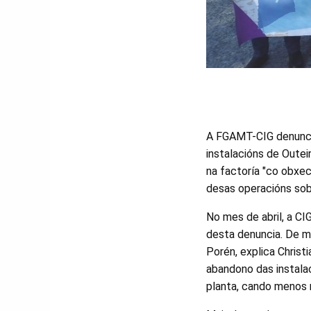
A FGAMT-CIG denunci
instalacións de Oute
na factoría "co obxec
desas operacións sobr
No mes de abril, a CI
desta denuncia. De ma
Porén, explica Chris
abandono das instalac
planta, cando menos 