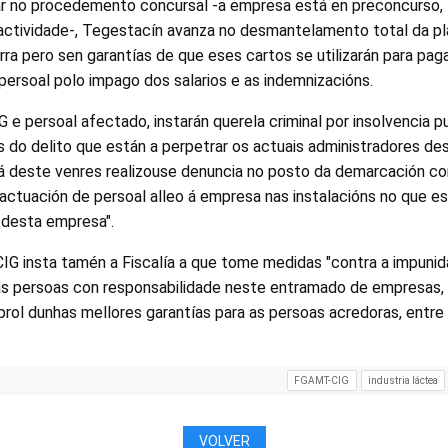
ar no procedemento concursal -a empresa está en preconcurso, t
a actividade-, Tegestacín avanza no desmantelamento total da p
rra pero sen garantías de que eses cartos se utilizarán para pa
ersoal polo impago dos salarios e as indemnizacións.
G e persoal afectado, instarán querela criminal por insolvencia pu
s do delito que están a perpetrar os actuais administradores de
 deste venres realizouse denuncia no posto da demarcación c
a actuación de persoal alleo á empresa nas instalacións no que e
’ desta empresa".
CIG insta tamén a Fiscalía a que tome medidas "contra a impuni
s persoas con responsabilidade neste entramado de empresas,
rol dunhas mellores garantías para as persoas acredoras, entre 
FGAMT-CIG
industria láctea
VOLVER