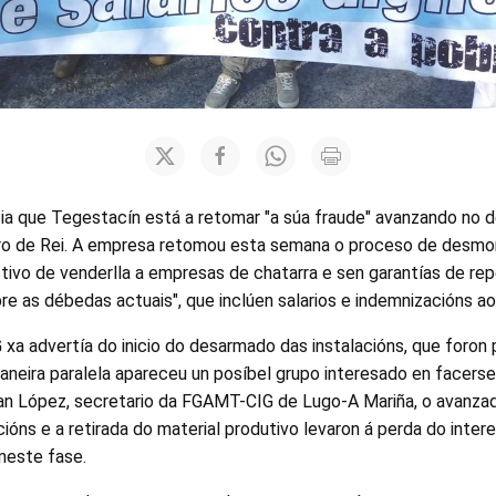
a que Tegestacín está a retomar "a súa fraude" avanzando no
iro de Rei. A empresa retomou esta semana o proceso de desmo
tivo de venderlla a empresas de chatarra e sen garantías de rep
e as débedas actuais", que inclúen salarios e indemnizacións ao
G xa advertía do inicio do desarmado das instalacións, que foron
neira paralela apareceu un posíbel grupo interesado en facerse 
tian López, secretario da FGAMT-CIG de Lugo-A Mariña, o avanz
ións e a retirada do material produtivo levaron á perda do inte
neste fase.