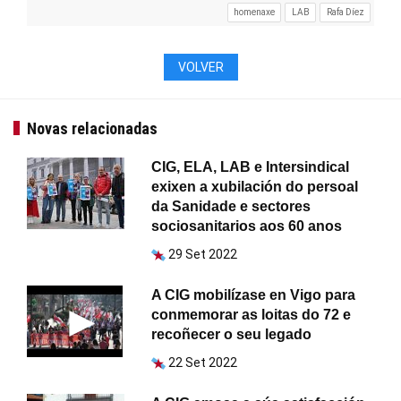
homenaxe
LAB
Rafa Díez
VOLVER
Novas relacionadas
CIG, ELA, LAB e Intersindical
exixen a xubilación do persoal
da Sanidade e sectores
sociosanitarios aos 60 anos
29 Set 2022
A CIG mobilízase en Vigo para
conmemorar as loitas do 72 e
recoñecer o seu legado
22 Set 2022