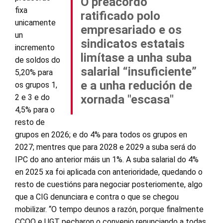
O preacordo
fixa
ratificado polo
unicamente
empresariado e os
un
sindicatos estatais
incremento
limítase a unha suba
de soldos do
salarial “insuficiente”
5,20% para
e a unha redución de
os grupos 1,
2 e 3 e do
xornada "escasa"
4,5% para o
resto de
grupos en 2026; e do 4% para todos os grupos en
2027; mentres que para 2028 e 2029 a suba será do
IPC do ano anterior máis un 1%. A suba salarial do 4%
en 2025 xa foi aplicada con anterioridade, quedando o
resto de cuestións para negociar posteriomente, algo
que a CIG denunciara e contra o que se chegou
mobilizar. “O tempo deunos a razón, porque finalmente
CCOO e UGT pecharon o convenio renunciando a todas