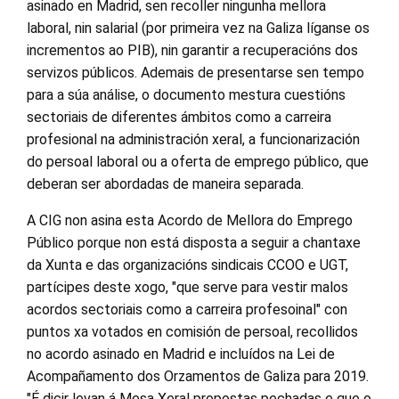
asinado en Madrid, sen recoller ningunha mellora
laboral, nin salarial (por primeira vez na Galiza líganse os
incrementos ao PIB), nin garantir a recuperacións dos
servizos públicos. Ademais de presentarse sen tempo
para a súa análise, o documento mestura cuestións
sectoriais de diferentes ámbitos como a carreira
profesional na administración xeral, a funcionarización
do persoal laboral ou a oferta de emprego público, que
deberan ser abordadas de maneira separada.
A CIG non asina esta Acordo de Mellora do Emprego
Público porque non está disposta a seguir a chantaxe
da Xunta e das organizacións sindicais CCOO e UGT,
partícipes deste xogo, "que serve para vestir malos
acordos sectoriais como a carreira profesoinal" con
puntos xa votados en comisión de persoal, recollidos
no acordo asinado en Madrid e incluídos na Lei de
Acompañamento dos Orzamentos de Galiza para 2019.
"É dicir levan á Mesa Xeral propostas pechadas e que o