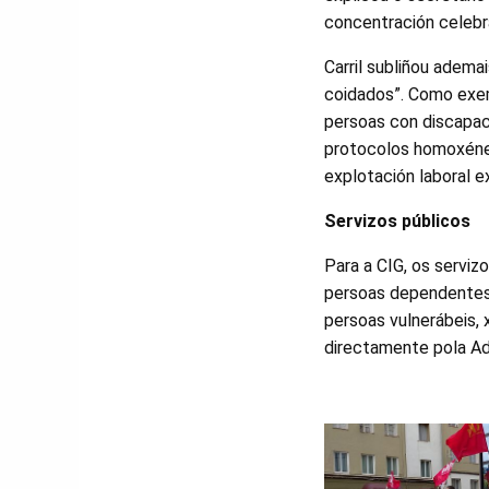
concentración celeb
Carril subliñou adema
coidados”. Como exem
persoas con discapaci
protocolos homoxéneo
explotación laboral e
Servizos públicos
Para a CIG, os serviz
persoas dependentes 
persoas vulnerábeis,
directamente pola Ad