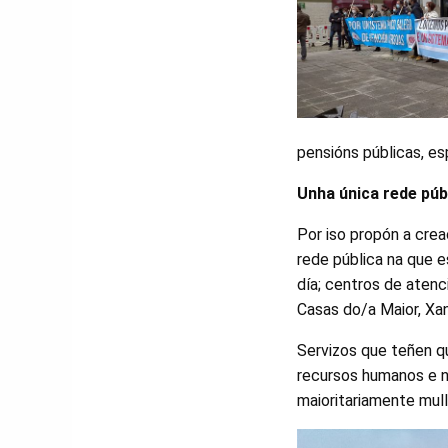
pensións públicas, e
Unha única rede púb
Por iso propón a cre
rede pública na que e
día; centros de atenc
Casas do/a Maior, Xa
Servizos que teñen q
recursos humanos e no
maioritariamente mul