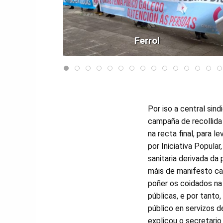
Ferrol
Por iso a central sin
campaña de recollida 
na recta final, para l
por Iniciativa Popular
sanitaria derivada d
máis de manifesto ca
poñer os coidados na 
públicas, e por tanto
público en servizos d
explicou o secretario 