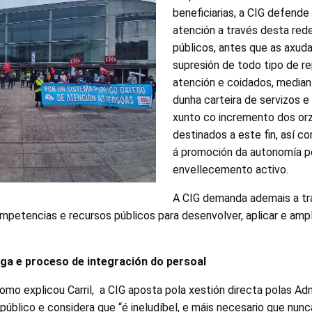
beneficiarias, a CIG defende 
atención a través desta red
públicos, antes que as axud
supresión de todo tipo de 
atención e coidados, median
dunha carteira de servizos e
xunto co incremento dos or
destinados a este fin, así c
á promoción da autonomía p
envellecemento activo.
A CIG demanda ademais a tr
mpetencias e recursos públicos para desenvolver, aplicar e ampli
ega e proceso de integración do persoal
 como explicou Carril, a CIG aposta pola xestión directa polas Ad
público e considera que “é ineludíbel, e máis necesario que nunc