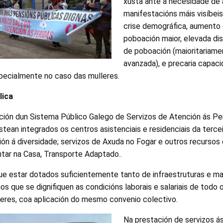
xusta ante a necesidade de 
manifestacións máis visíbeis
crise demográfica, aumento
poboación maior, elevada di
de poboación (maioritariame
avanzada), e precaria capaci
specialmente no caso das mulleres.
lica
ación dun Sistema Público Galego de Servizos de Atención ás Pe
stean integrados os centros asistenciais e residenciais da terce
ión á diversidade; servizos de Axuda no Fogar e outros recurso
ntar na Casa, Transporte Adaptado..
ue estar dotados suficientemente tanto de infraestruturas e m
s que se dignifiquen as condicións laborais e salariais de todo o
leres, coa aplicación do mesmo convenio colectivo.
Na prestación de servizos á