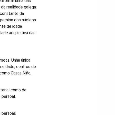
afrontar unha das
 da realidade galega:
 constante da
spersión dos núcleos
nte de idade
dade adquisitiva das
rsoas. Unha única
ira idade; centros de
s como Casas Niño,
aterial como de
 persoal,
s persoas