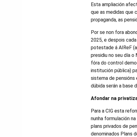
Esta ampliación afec
que as medidas que co
propaganda, as pensió
Por se non fora abond
2025, e despois cada 
potestade á AIReF (a
presidiu no seu día o 
fóra do control demo
institución pública) pa
sistema de pensións 
dúbida serán a base d
Afondar na privatiz
Para a CIG esta refo
nunha formulación na
plans privados de pe
denominados Plans d