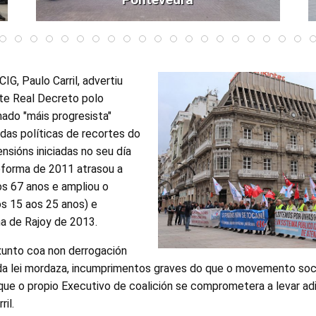
CIG, Paulo Carril, advertiu
te Real Decreto polo
do "máis progresista"
das políticas de recortes do
nsións iniciadas no seu día
eforma de 2011 atrasou a
os 67 anos e ampliou o
os 15 aos 25 anos) e
a de Rajoy de 2013.
xunto coa non derrogación
 da lei mordaza, incumprimentos graves do que o movemento soci
 que o propio Executivo de coalición se comprometera a levar a
ril.