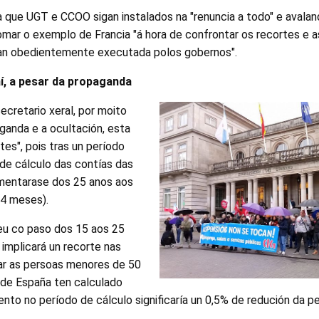
 que UGT e CCOO sigan instalados na "renuncia a todo" e avalan
mar o exemplo de Francia "á hora de confrontar os recortes e as
tan obedientemente executada polos gobernos".
í, a pesar da propaganda
ecretario xeral, por moito
ganda e a ocultación, esta
es", pois tras un período
o de cálculo das contías das
mentarase dos 25 anos aos
24 meses).
reu co paso dos 15 aos 25
 implicará un recorte nas
ar as persoas menores de 50
 de España ten calculado
to no período de cálculo significaría un 0,5% de redución da pe