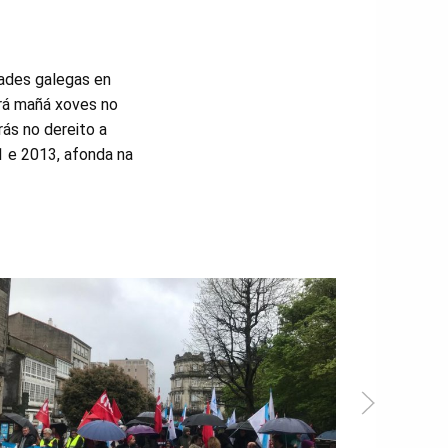
dades galegas en
rá mañá xoves no
ás no dereito a
1 e 2013, afonda na