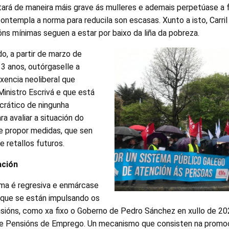
tará de maneira máis grave ás mulleres e ademais perpetúase a 
ntempla a norma para reducila son escasas. Xunto a isto, Carril 
ns mínimas seguen a estar por baixo da liña da pobreza.
o, a partir de marzo de
3 anos, outórgaselle a
xencia neoliberal que
Ministro Escrivá e que está
crático de ningunha
ra avaliar a situación do
e propor medidas, que sen
e retallos futuros.
ación
rma é regresiva e enmárcase
 que se están impulsando os
nsións, como xa fixo o Goberno de Pedro Sánchez en xullo de 2
e Pensións de Emprego. Un mecanismo que consisten na promoc