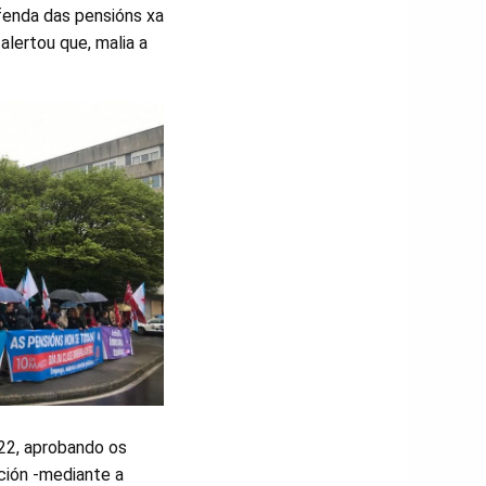
fenda das pensións xa
alertou que, malia a
022, aprobando os
ión -mediante a