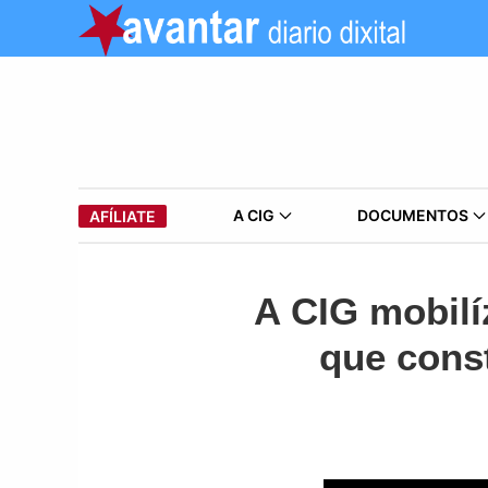
A CIG
DOCUMENTOS
AFÍLIATE
A CIG mobilí
que const