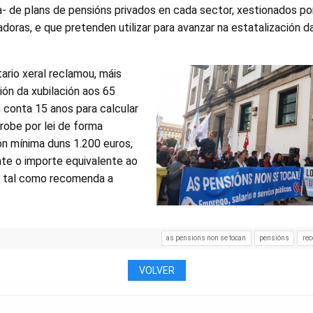
a- de plans de pensións privados en cada sector, xestionados po
adoras, e que pretenden utilizar para avanzar na estatalización 
tario xeral reclamou, máis
ión da xubilación aos 65
 conta 15 anos para calcular
robe por lei de forma
ón mínima duns 1.200 euros,
te o importe equivalente ao
, tal como recomenda a
as pensions non se tocan
pensións
rec
VOLVER